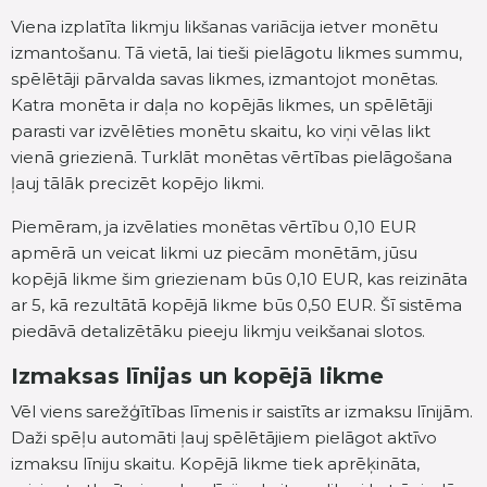
Viena izplatīta likmju likšanas variācija ietver monētu
izmantošanu. Tā vietā, lai tieši pielāgotu likmes summu,
spēlētāji pārvalda savas likmes, izmantojot monētas.
Katra monēta ir daļa no kopējās likmes, un spēlētāji
parasti var izvēlēties monētu skaitu, ko viņi vēlas likt
vienā griezienā. Turklāt monētas vērtības pielāgošana
ļauj tālāk precizēt kopējo likmi.
Piemēram, ja izvēlaties monētas vērtību 0,10 EUR
apmērā un veicat likmi uz piecām monētām, jūsu
kopējā likme šim griezienam būs 0,10 EUR, kas reizināta
ar 5, kā rezultātā kopējā likme būs 0,50 EUR. Šī sistēma
piedāvā detalizētāku pieeju likmju veikšanai slotos.
Izmaksas līnijas un kopējā likme
Vēl viens sarežģītības līmenis ir saistīts ar izmaksu līnijām.
Daži spēļu automāti ļauj spēlētājiem pielāgot aktīvo
izmaksu līniju skaitu. Kopējā likme tiek aprēķināta,