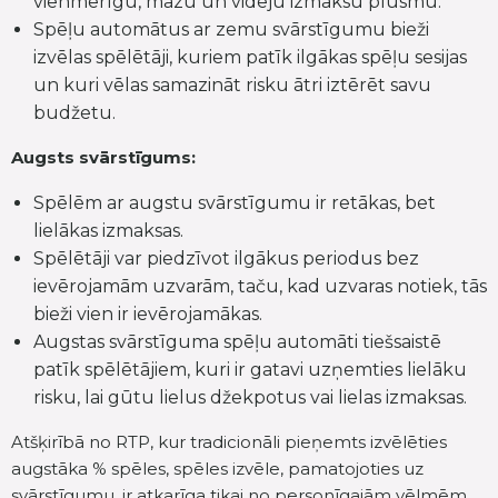
vienmērīgu, mazu un vidēju izmaksu plūsmu.
Spēļu automātus ar zemu svārstīgumu bieži
izvēlas spēlētāji, kuriem patīk ilgākas spēļu sesijas
un kuri vēlas samazināt risku ātri iztērēt savu
budžetu.
Augsts svārstīgums:
Spēlēm ar augstu svārstīgumu ir retākas, bet
lielākas izmaksas.
Spēlētāji var piedzīvot ilgākus periodus bez
ievērojamām uzvarām, taču, kad uzvaras notiek, tās
bieži vien ir ievērojamākas.
Augstas svārstīguma spēļu automāti tiešsaistē
patīk spēlētājiem, kuri ir gatavi uzņemties lielāku
risku, lai gūtu lielus džekpotus vai lielas izmaksas.
Atšķirībā no RTP, kur tradicionāli pieņemts izvēlēties
augstāka % spēles, spēles izvēle, pamatojoties uz
svārstīgumu, ir atkarīga tikai no personīgajām vēlmēm