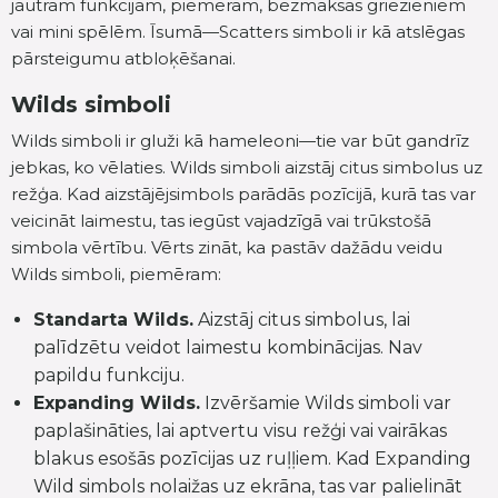
jautrām funkcijām, piemēram, bezmaksas griezieniem
vai mini spēlēm. Īsumā—Scatters simboli ir kā atslēgas
pārsteigumu atbloķēšanai.
Wilds simboli
Wilds simboli ir gluži kā hameleoni—tie var būt gandrīz
jebkas, ko vēlaties. Wilds simboli aizstāj citus simbolus uz
režģa. Kad aizstājējsimbols parādās pozīcijā, kurā tas var
veicināt laimestu, tas iegūst vajadzīgā vai trūkstošā
simbola vērtību. Vērts zināt, ka pastāv dažādu veidu
Wilds simboli, piemēram:
Standarta Wilds.
Aizstāj citus simbolus, lai
palīdzētu veidot laimestu kombinācijas. Nav
papildu funkciju.
Expanding Wilds.
Izvēršamie Wilds simboli var
paplašināties, lai aptvertu visu režģi vai vairākas
blakus esošās pozīcijas uz ruļļiem. Kad Expanding
Wild simbols nolaižas uz ekrāna, tas var palielināt