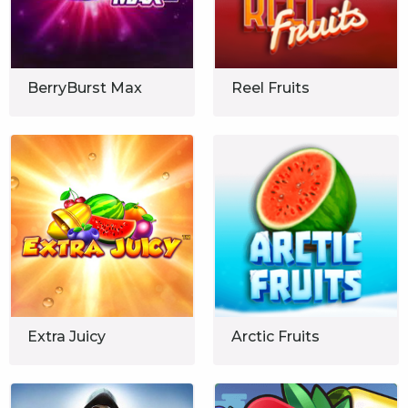
BerryBurst Max
Reel Fruits
Extra Juicy
Arctic Fruits