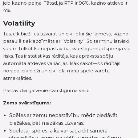
jeb kazino peļņa. Tātad, ja RTP ir 96%, kazino atdeve ir
4%.
Volatility
Tas, cik bieži jūs uzvarat un cik lieli ir šie laimesti, kazino
pasaulē tiek apzīmēts ar ‘’Volatility’’. Šo terminu latviski
varam tulkot kā nepastāvība, svārstīgums, dispersija vai
risks. Tas ir statistikas rādītājs, kas apraksta spēļu
automāta atdeves variācijas. Īsāk sakot—šis rādītājs
norāda, cik bieži un cik lielā mērā spēle varētu
atmaksāties.
Pastāv divi galvenie svārstīguma veidi.
Zems svārstīgums:
Spēles ar zemu nepastāvību mēdz piedāvāt
biežākas, bet mazākas uzvaras.
Spēlētāji spēles laikā var sagaidīt samērā