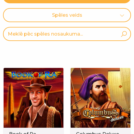
Spēles veids