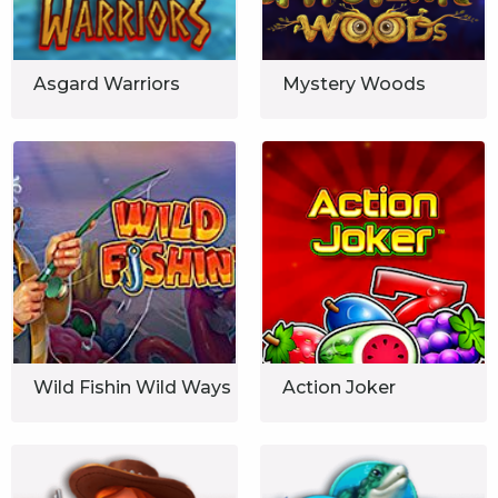
Asgard Warriors
Mystery Woods
Wild Fishin Wild Ways
Action Joker