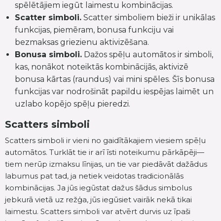
spēlētājiem iegūt laimestu kombinācijas.
Scatter simboli.
Scatter simboliem bieži ir unikālas
funkcijas, piemēram, bonusa funkciju vai
bezmaksas griezienu aktivizēšana.
Bonusa simboli.
Dažos spēļu automātos ir simboli,
kas, nonākot noteiktās kombinācijās, aktivizē
bonusa kārtas (raundus) vai mini spēles. Šīs bonusa
funkcijas var nodrošināt papildu iespējas laimēt un
uzlabo kopējo spēļu pieredzi.
Scatters simboli
Scatters simboli ir vieni no gaidītākajiem viesiem spēļu
automātos. Turklāt tie ir arī īsti noteikumu pārkāpēji—
tiem nerūp izmaksu līnijas, un tie var piedāvāt dažādus
labumus pat tad, ja netiek veidotas tradicionālās
kombinācijas. Ja jūs iegūstat dažus šādus simbolus
jebkurā vietā uz režģa, jūs iegūsiet vairāk nekā tikai
laimestu. Scatters simboli var atvērt durvis uz īpaši