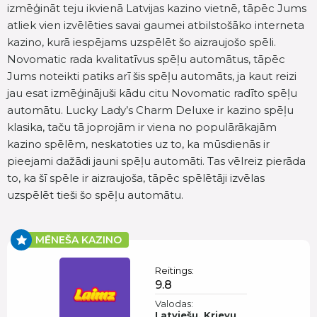
izmēģināt teju ikvienā Latvijas kazino vietnē, tāpēc Jums
atliek vien izvēlēties savai gaumei atbilstošāko interneta
kazino, kurā iespējams uzspēlēt šo aizraujošo spēli.
Novomatic rada kvalitatīvus spēļu automātus, tāpēc
Jums noteikti patiks arī šis spēļu automāts, ja kaut reizi
jau esat izmēģinājuši kādu citu Novomatic radīto spēļu
automātu. Lucky Lady’s Charm Deluxe ir kazino spēļu
klasika, taču tā joprojām ir viena no populārākajām
kazino spēlēm, neskatoties uz to, ka mūsdienās ir
pieejami dažādi jauni spēļu automāti. Tas vēlreiz pierāda
to, ka šī spēle ir aizraujoša, tāpēc spēlētāji izvēlas
uzspēlēt tieši šo spēļu automātu.
MĒNEŠA KAZINO
Reitings:
9.8
Valodas:
Latviešu, Krievu