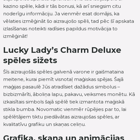
kazino spēle, kādi ir tās bonusi, kā arī sniegsim citu
noderīgu informāciju. Ja vienmēr esat domājis, ka
vēlaties izmēģināt šo aizraujošo spēli, tad pēc šī apskata
izlasīšanas noteikti radīsies papildus motivācija to
izmēģināt!
Lucky Lady’s Charm Deluxe
spēles sižets
Šīs aizraujošās spēles galvenā varone ir gaišmataina
meitene, kurai piemīt visnotaļ maģiskas spējas. Šajā
maģijas pasaulē Jūs atradīsiet dažādus simbolus –
bizbizmārīti, āboliņa lapu, pakavu, veiksmes monētu. Kā
izkaisītais simbols šajā spēlē tiek izmantota maģiskā
stikla bumba. Novomatic vienmēr rūpējies par to, lai
spēlētājiem tiktu piedāvātas aizraujošas spēles, ar
kvalitatīvu grafiku un skaņas celiņu.
Grafika, skaņa un animācijas