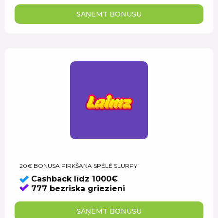
SAŅEMT BONUSU
20€ BONUSA PIRKŠANA SPĒLĒ SLURPY
Cashback līdz 1000€
777 bezriska griezieni
SAŅEMT BONUSU