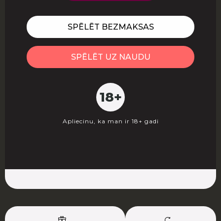
SPĒLĒT BEZMAKSAS
SPĒLĒT UZ NAUDU
18+
Apliecinu, ka man ir 18+ gadi