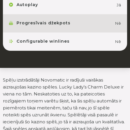
Autoplay
Jā
Progresīvais džekpots
Nē
Configurable winlines
Nē
Spēļu izstrādātāji Novomatic ir radījuši vairākas
aizraujošas kazino spēles. Lucky Lady’s Charm Deluxe ir
viena no tām. Neskatoties uz to, ka pateicoties
rozīgajiem toņiem varētu šķist, ka šis spēļu automāts ir
piemērots tikai meitenēm, taču tā nav, jo šī spēle
noteikti spēs uzrunāt ikvienu. Spēlētāji visā pasaulē ir
iecienījuši šo kazino spēli, jo tā ir aizraujoša un kvalitatīva.
Šajā spēles apskatā aplūkosim, kā tad īsti jāspēlē šī