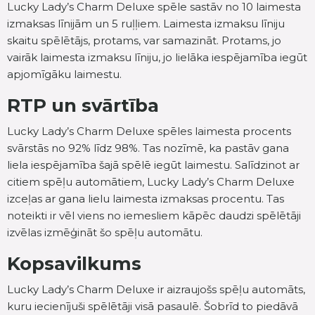
Lucky Lady’s Charm Deluxe spēle sastāv no 10 laimesta
izmaksas līnijām un 5 ruļļiem. Laimesta izmaksu līniju
skaitu spēlētājs, protams, var samazināt. Protams, jo
vairāk laimesta izmaksu līniju, jo lielāka iespējamība iegūt
apjomīgāku laimestu.
RTP un svārtība
Lucky Lady’s Charm Deluxe spēles laimesta procents
svārstās no 92% līdz 98%. Tas nozīmē, ka pastāv gana
liela iespējamība šajā spēlē iegūt laimestu. Salīdzinot ar
citiem spēļu automātiem, Lucky Lady’s Charm Deluxe
izceļas ar gana lielu laimesta izmaksas procentu. Tas
noteikti ir vēl viens no iemesliem kāpēc daudzi spēlētāji
izvēlas izmēģināt šo spēļu automātu.
Kopsavilkums
Lucky Lady’s Charm Deluxe ir aizraujošs spēļu automāts,
kuru iecienījuši spēlētāji visā pasaulē. Šobrīd to piedāvā