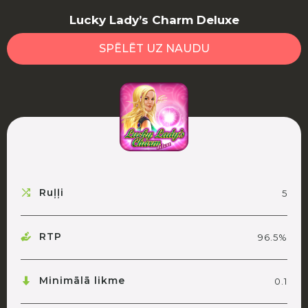
Lucky Lady’s Charm Deluxe
SPĒLĒT UZ NAUDU
Ruļļi
5
RTP
96.5%
Minimālā likme
0.1