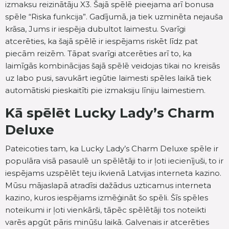
izmaksu reizinātāju X3. Šajā spēlē pieejama arī bonusa
spēle “Riska funkcija”. Gadījumā, ja tiek uzminēta nejauša
krāsa, Jums ir iespēja dubultot laimestu. Svarīgi
atcerēties, ka šajā spēlē ir iespējams riskēt līdz pat
piecām reizēm. Tāpat svarīgi atcerēties arī to, ka
laimīgās kombinācijas šajā spēlē veidojas tikai no kreisās
uz labo pusi, savukārt iegūtie laimesti spēles laikā tiek
automātiski pieskaitīti pie izmaksiju līniju laimestiem.
Kā spēlēt Lucky Lady’s Charm
Deluxe
Pateicoties tam, ka Lucky Lady’s Charm Deluxe spēle ir
populāra visā pasaulē un spēlētāji to ir ļoti iecienījuši, to ir
iespējams uzspēlēt teju ikvienā Latvijas interneta kazino.
Mūsu mājaslapā atradīsi dažādus uzticamus interneta
kazino, kuros iespējams izmēģināt šo spēli. Šīs spēles
noteikumi ir ļoti vienkārši, tāpēc spēlētāji tos noteikti
varēs apgūt pāris minūšu laikā. Galvenais ir atcerēties