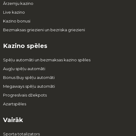
Ārzemju kazino
Live kazino
Kazino bonusi
Bezmaksas griezieni un bezriska griezieni
Kazino spēles
Spēļu automāti un bezmaksas kazino spēles
Augļu spēļu automāti
Bonus Buy spēļu automāti
Megaways spēļu automāti
Progresīvais džekpots
Azartspēles
Vairāk
Sporta totalizators