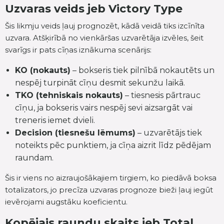
Uzvaras veids jeb Victory Type
Šis likmju veids ļauj prognozēt, kādā veidā tiks izcīnīta
uzvara. Atšķirībā no vienkāršas uzvarētāja izvēles, šeit
svarīgs ir pats cīņas iznākuma scenārijs:
KO (nokauts)
– bokseris tiek pilnībā nokautēts un
nespēj turpināt cīņu desmit sekunžu laikā.
TKO (tehniskais nokauts)
– tiesnesis pārtrauc
cīņu, ja bokseris vairs nespēj sevi aizsargāt vai
treneris iemet dvieli.
Decision (tiesnešu lēmums)
– uzvarētājs tiek
noteikts pēc punktiem, ja cīņa aizrit līdz pēdējam
raundam.
Šis ir viens no aizraujošākajiem tirgiem, ko piedāvā boksa
totalizators, jo precīza uzvaras prognoze bieži ļauj iegūt
ievērojami augstāku koeficientu.
Kopējais raundu skaits jeb Total