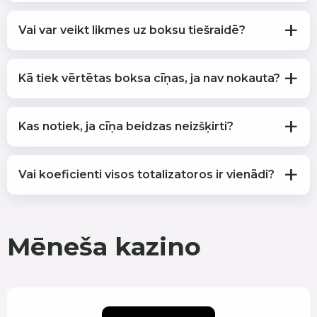
Vai var veikt likmes uz boksu tiešraidē?
Kā tiek vērtētas boksa cīņas, ja nav nokauta?
Kas notiek, ja cīņa beidzas neizšķirti?
Vai koeficienti visos totalizatoros ir vienādi?
Mēneša kazino