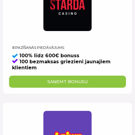
IEPAZĪŠANĀS PIEDĀVĀJUMS:
100% līdz 600€ bonuss
100 bezmaksas griezieni jaunajiem
klientiem
SAŅEMT BONUSU