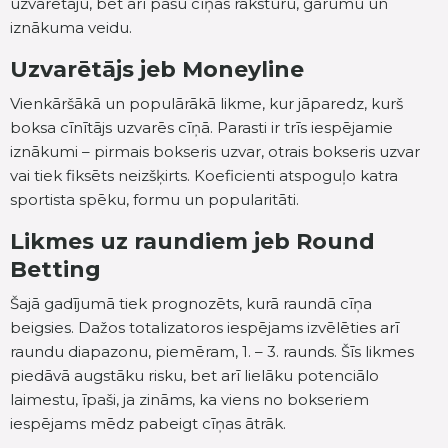
uzvarētāju, bet arī pašu cīņas raksturu, garumu un
iznākuma veidu.
Uzvarētājs jeb Moneyline
Vienkāršākā un populārākā likme, kur jāparedz, kurš
boksa cīnītājs uzvarēs cīņā. Parasti ir trīs iespējamie
iznākumi – pirmais bokseris uzvar, otrais bokseris uzvar
vai tiek fiksēts neizšķirts. Koeficienti atspoguļo katra
sportista spēku, formu un popularitāti.
Likmes uz raundiem jeb Round
Betting
Šajā gadījumā tiek prognozēts, kurā raundā cīņa
beigsies. Dažos totalizatoros iespējams izvēlēties arī
raundu diapazonu, piemēram, 1. – 3. raunds. Šīs likmes
piedāvā augstāku risku, bet arī lielāku potenciālo
laimestu, īpaši, ja zināms, ka viens no bokseriem
iespējams mēdz pabeigt cīņas ātrāk.