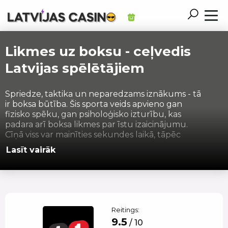
Likmes uz boksu - ceļvedis
Latvijas spēlētājiem
Spriedze, taktika un neparedzams iznākums - tā
ir boksa būtība. Šis sporta veids apvieno gan
fizisko spēku, gan psiholoģisko izturību, kas
padara arī boksa likmes par īstu izaicinājumu.
Cīņā viss var mainīties sekundes laikā, tāpēc
precīza analīze un pareizi izvēlēta stratēģija bieži
Lasīt vairāk
izšķir rezultātu. Likmes uz boksu ļauj
prognozēt, kurš izturēs līdz galam, kurā raundā
viss beigsies un kādā veidā tiks gūta uzvara - ar
nokautu, tehnisku pārtraukumu vai tiesnešu
lēmumu. Tieši šī neparedzamība padara boksu
par vienu no aizraujošākajām sporta likmju
Reitings:
disciplīnām.
9.5
/ 10