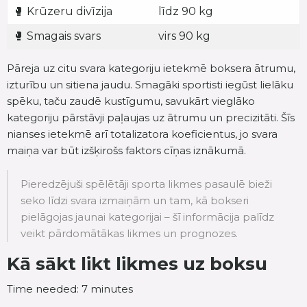
🥊 Krūzeru divīzija
līdz 90 kg
🥊 Smagais svars
virs 90 kg
Pāreja uz citu svara kategoriju ietekmē boksera ātrumu,
izturību un sitiena jaudu. Smagāki sportisti iegūst lielāku
spēku, taču zaudē kustīgumu, savukārt vieglāko
kategoriju pārstāvji paļaujas uz ātrumu un precizitāti. Šīs
nianses ietekmē arī totalizatora koeficientus, jo svara
maiņa var būt izšķirošs faktors cīņas iznākumā.
Pieredzējuši spēlētāji sporta likmes pasaulē bieži
seko līdzi svara izmaiņām un tam, kā bokseri
pielāgojas jaunai kategorijai – šī informācija palīdz
veikt pārdomātākas likmes un prognozes.
Kā sākt likt likmes uz boksu
Time needed:
7 minutes