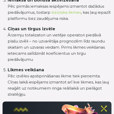
Iemaksa un bonusa aktivizēšana
Pēc pirmās iemaksas iespējams izmantot dažādus
piedāvājumus, tostarp
bezriska likmes
, kas ļauj iepazīt
platformu bez zaudējuma riska.
Cīņas un tirgus izvēle
Ārzemju totalizatori un vietējie operatori piedāvā
plašu izvēli – no uzvarētāja prognozēm līdz raundu
skaitam un uzvaras veidam. Pirms likmes veikšanas
ieteicams salīdzināt koeficientus un tirgu
piedāvājumu.
Likmes veikšana
Pēc izvēles apstiprināšanas likme tiek pieņemta.
Cīņas laikā iespējams izmantot arī live likmes, kas ļauj
reaģēt uz notikumiem ringa reāllaikā un pielāgot
stratēģiju.