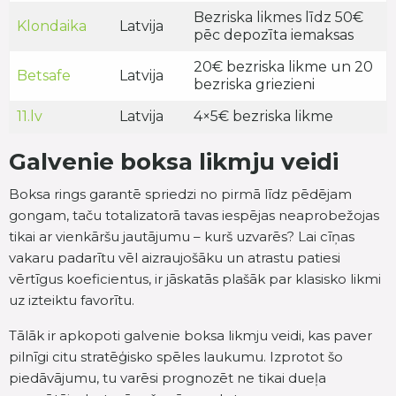
Bezriska likmes līdz 50€
Klondaika
Latvija
pēc depozīta iemaksas
20€ bezriska likme un 20
Betsafe
Latvija
bezriska griezieni
11.lv
Latvija
4×5€ bezriska likme
Galvenie boksa likmju veidi
Boksa rings garantē spriedzi no pirmā līdz pēdējam
gongam, taču totalizatorā tavas iespējas neaprobežojas
tikai ar vienkāršu jautājumu – kurš uzvarēs? Lai cīņas
vakaru padarītu vēl aizraujošāku un atrastu patiesi
vērtīgus koeficientus, ir jāskatās plašāk par klasisko likmi
uz izteiktu favorītu.
Tālāk ir apkopoti galvenie boksa likmju veidi, kas paver
pilnīgi citu stratēģisko spēles laukumu. Izprotot šo
piedāvājumu, tu varēsi prognozēt ne tikai dueļa