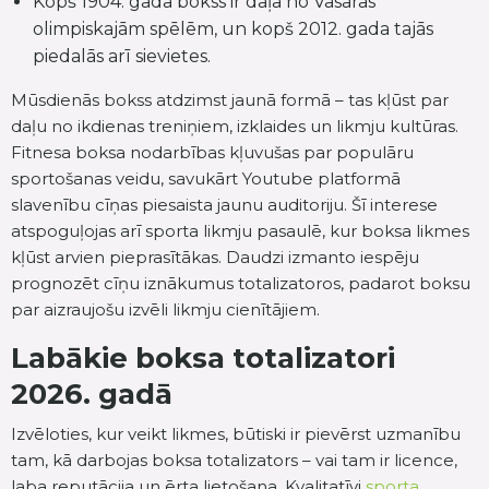
Kopš 1904. gada bokss ir daļa no Vasaras
olimpiskajām spēlēm, un kopš 2012. gada tajās
piedalās arī sievietes.
Mūsdienās bokss atdzimst jaunā formā – tas kļūst par
daļu no ikdienas treniņiem, izklaides un likmju kultūras.
Fitnesa boksa nodarbības kļuvušas par populāru
sportošanas veidu, savukārt Youtube platformā
slavenību cīņas piesaista jaunu auditoriju. Šī interese
atspoguļojas arī sporta likmju pasaulē, kur boksa likmes
kļūst arvien pieprasītākas. Daudzi izmanto iespēju
prognozēt cīņu iznākumus totalizatoros, padarot boksu
par aizraujošu izvēli likmju cienītājiem.
Labākie boksa totalizatori
2026. gadā
Izvēloties, kur veikt likmes, būtiski ir pievērst uzmanību
tam, kā darbojas boksa totalizators – vai tam ir licence,
laba reputācija un ērta lietošana. Kvalitatīvi
sporta