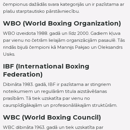
čempionus dažādās svara kategorijās un ir pazīstama ar
plašu starptautisko pārstāvniecību.
WBO (World Boxing Organization)
WBO izveidota 1988. gadā un līdz 2000. Gadiem kļuva
par vienu no četrām lielajām organizācijām pasaulē. Tās
rindās bijuši čempioni kā Mannijs Pakjao un Oleksandrs
Usiks.
IBF (International Boxing
Federation)
Dibināta 1983. gadā, IBF ir pazīstama ar stingriem
noteikumiem un regulārām titula aizstāvēšanas
prasībām. Tā tiek uzskatīta par vienu no
caurspīdīgākajām un profesionālākajām struktūrām.
WBC (World Boxing Council)
WBC dibināta 1963. gadā un tiek uzskatīta par