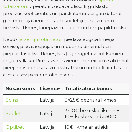
totalizatoru
operatori piedāvā plašu tirgu klāstu,
precīzus koeficientus un pārskatāmu vidi gan datoros,
gan mobilajās ierīcēs. Jauni spēlētāji bieži izmanto
bezriska likmes, lai iepazītu platformu bez papildu riska.
Daudzi
ārzemju totalizatori
piedāvā augsta līmeņa
servisu, plašas iespējas un modernu dizainu. Īpaši
pieprasītas ir live likmes, kas ļauj reaģēt uz notikumiem
ringā reāllaikā. Pirms izvēles vienmēr ieteicams salīdzināt
pieejamos bonusus, izmaksu ātrumu un koeficientus, lai
atrastu sev piemērotāko iespēju.
Nosaukums
Licence
Totalizatora bonus
Spins
Latvija
3×25€ bezriska likmes
3×10€ bezriska likmes +
Spelet
Latvija
10% kešbeks līdz 500€
Optibet
Latvija
10€ likme ar atlaidi