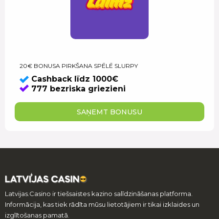
20€ BONUSA PIRKŠANA SPĒLĒ SLURPY
Cashback līdz 1000€
777 bezriska griezieni
SAŅEMT BONUSU
Latvijas.Casino ir tiešsaistes kazino salīdzināšanas platforma.
Informācija, kas tiek rādīta mūsu lietotājiem ir tikai izklaides un
izglītošanas pamatā.