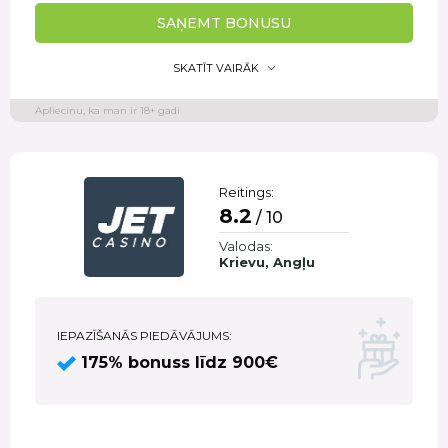
SAŅEMT BONUSU
SKATĪT VAIRĀK
Apliecinu, ka man ir 18+ gadi
Reitings:
8.2
/ 10
Valodas:
Krievu, Angļu
IEPAZĪŠANĀS PIEDĀVĀJUMS:
175% bonuss līdz 900€