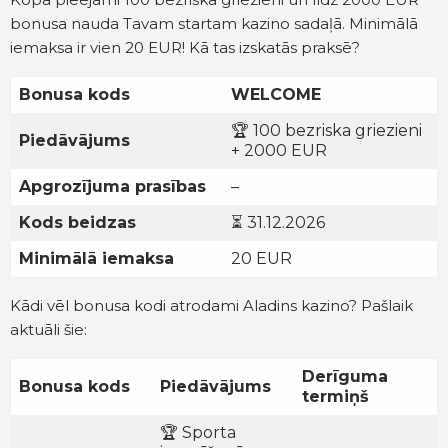
bonusa nauda Tavam startam kazino sadaļā. Minimālā
iemaksa ir vien 20 EUR! Kā tas izskatās praksē?
Bonusa kods
WELCOME
🏆 100 bezriska griezieni
Piedāvājums
+ 2000 EUR
Apgrozījuma prasības
–
Kods beidzas
⏳ 31.12.2026
Minimālā iemaksa
20 EUR
Kādi vēl bonusa kodi atrodami Aladins kazino? Pašlaik
aktuāli šie:
Derīguma
Bonusa kods
Piedāvājums
termiņš
🏆 Sporta