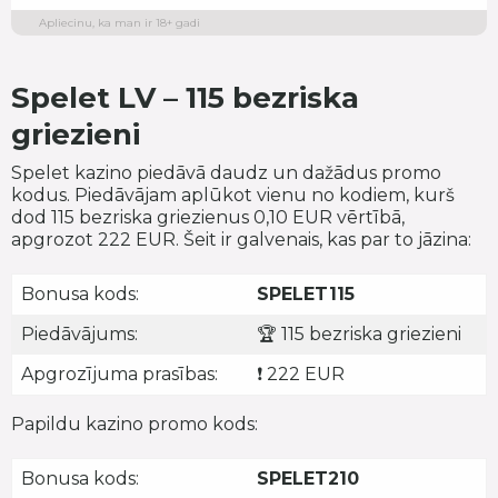
Apliecinu, ka man ir 18+ gadi
Spelet LV – 115 bezriska
griezieni
Spelet kazino piedāvā daudz un dažādus promo
kodus. Piedāvājam aplūkot vienu no kodiem, kurš
dod 115 bezriska griezienus 0,10 EUR vērtībā,
apgrozot 222 EUR. Šeit ir galvenais, kas par to jāzina:
Bonusa kods:
SPELET115
Piedāvājums:
🏆 115 bezriska griezieni
Apgrozījuma prasības:
❗️ 222 EUR
Papildu kazino promo kods:
Bonusa kods:
SPELET210