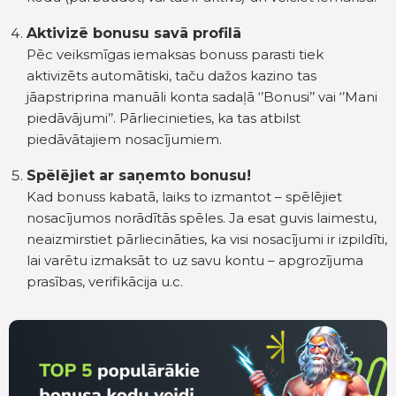
Aktivizē bonusu savā profilā
Pēc veiksmīgas iemaksas bonuss parasti tiek
aktivizēts automātiski, taču dažos kazino tas
jāapstriprina manuāli konta sadaļā ‘’Bonusi’’ vai ‘’Mani
piedāvājumi’’. Pārliecinieties, ka tas atbilst
piedāvātajiem nosacījumiem.
Spēlējiet ar saņemto bonusu!
Kad bonuss kabatā, laiks to izmantot – spēlējiet
nosacījumos norādītās spēles. Ja esat guvis laimestu,
neaizmirstiet pārliecināties, ka visi nosacījumi ir izpildīti,
lai varētu izmaksāt to uz savu kontu – apgrozījuma
prasības, verifikācija u.c.