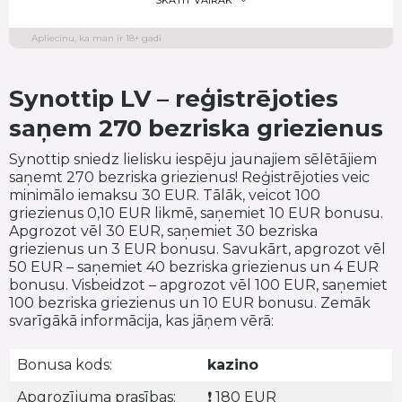
SKATĪT VAIRĀK
Apliecinu, ka man ir 18+ gadi
Synottip LV – reģistrējoties
saņem 270 bezriska griezienus
Synottip sniedz lielisku iespēju jaunajiem sēlētājiem
saņemt 270 bezriska griezienus! Reģistrējoties veic
minimālo iemaksu 30 EUR. Tālāk, veicot 100
griezienus 0,10 EUR likmē, saņemiet 10 EUR bonusu.
Apgrozot vēl 30 EUR, saņemiet 30 bezriska
griezienus un 3 EUR bonusu. Savukārt, apgrozot vēl
50 EUR – saņemiet 40 bezriska griezienus un 4 EUR
bonusu. Visbeidzot – apgrozot vēl 100 EUR, saņemiet
100 bezriska griezienus un 10 EUR bonusu. Zemāk
svarīgākā informācija, kas jāņem vērā:
Bonusa kods:
kazino
Apgrozījuma prasības:
❗️ 180 EUR