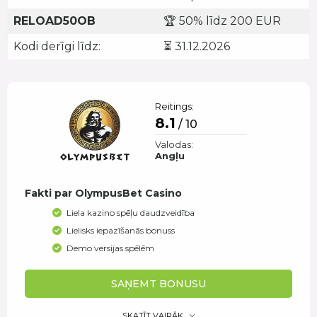
RELOAD50OB
🏆 50% līdz 200 EUR
Kodi derīgi līdz:
⏳ 31.12.2026
Reitings:
8.1
/ 10
Valodas:
Angļu
Fakti par OlympusBet Casino
Liela kazino spēļu daudzveidība
Lielisks iepazīšanās bonuss
Demo versijas spēlēm
SAŅEMT BONUSU
SKATĪT VAIRĀK