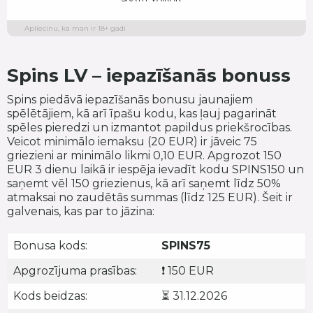
Apliecinu, ka man ir 18+ gadi
Spins LV – iepazīšanās bonuss
Spins piedāvā iepazīšanās bonusu jaunajiem
spēlētājiem, kā arī īpašu kodu, kas ļauj pagarināt
spēles pieredzi un izmantot papildus priekšrocības.
Veicot minimālo iemaksu (20 EUR) ir jāveic 75
griezieni ar minimālo likmi 0,10 EUR. Apgrozot 150
EUR 3 dienu laikā ir iespēja ievadīt kodu SPINS150 un
saņemt vēl 150 griezienus, kā arī saņemt līdz 50%
atmaksai no zaudētās summas (līdz 125 EUR). Šeit ir
galvenais, kas par to jāzina:
Bonusa kods:
SPINS75
Apgrozījuma prasības:
❗️ 150 EUR
Kods beidzas:
⏳ 31.12.2026