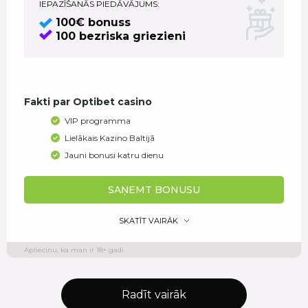
IEPAZĪŠANĀS PIEDĀVĀJUMS:
100€ bonuss
100 bezriska griezieni
Fakti par Optibet casino
VIP programma
Lielākais Kazino Baltijā
Jauni bonusi katru dienu
SAŅEMT BONUSU
SKATĪT VAIRĀK
Apliecinu, ka man ir 18+ gadi
Radīt vairāk