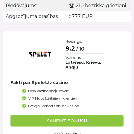
Piedāvājums:
🏆 210 bezriska griezieni
Apgrozījuma prasības:
❗️ 777 EUR
Reitings:
9.2
/ 10
Valodas:
Latviešu, Krievu,
Angļu
Fakti par Spelet.lv casino
Liela kazino spēļu izvēle
VIP klubs lojālajiem klientiem
Latvijā licencēts online kazino
SAŅEMT BONUSU