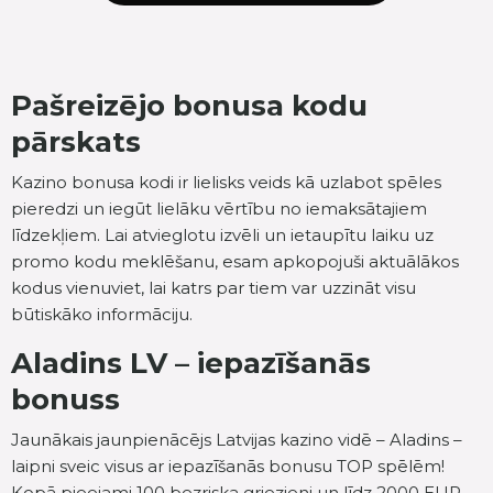
Pašreizējo bonusa kodu
pārskats
Kazino bonusa kodi ir lielisks veids kā uzlabot spēles
pieredzi un iegūt lielāku vērtību no iemaksātajiem
līdzekļiem. Lai atvieglotu izvēli un ietaupītu laiku uz
promo kodu meklēšanu, esam apkopojuši aktuālākos
kodus vienuviet, lai katrs par tiem var uzzināt visu
būtiskāko informāciju.
Aladins LV – iepazīšanās
bonuss
Jaunākais jaunpienācējs Latvijas kazino vidē – Aladins –
laipni sveic visus ar iepazīšanās bonusu TOP spēlēm!
Kopā pieejami 100 bezriska griezieni un līdz 2000 EUR