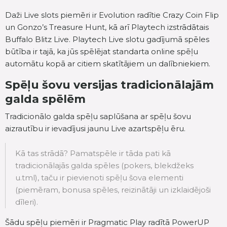
Daži Live slots piemēri ir Evolution radītie Crazy Coin Flip
un Gonzo’s Treasure Hunt, kā arī Playtech izstrādātais
Buffalo Blitz Live. Playtech Live slotu gadījumā spēles
būtība ir tajā, ka jūs spēlējat standarta online spēļu
automātu kopā ar citiem skatītājiem un dalībniekiem.
Spēļu šovu versijas tradicionālajām
galda spēlēm
Tradicionālo galda spēļu saplūšana ar spēļu šovu
aizrautību ir ievadījusi jaunu Live azartspēļu ēru.
Kā tas strādā? Pamatspēle ir tāda pati kā
tradicionālajās galda spēles (pokers, blekdžeks
u.tml), taču ir pievienoti spēļu šova elementi
(piemēram, bonusa spēles, reizinātāji un izklaidējoši
dīleri).
Šādu spēļu piemēri ir Pragmatic Play radītā PowerUP