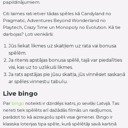
papildinājumiem.
Citi laimes rati ietver tādas spēles kā Candyland no
Pragmatic, Adventures Beyond Wonderland no
Playtech, Crazy Time un Monopoly no Evolution. Kā tie
darbojas? Ļoti vienkārši:
Jūs liekat likmes uz skaitļiem uz rata vai bonusa
spēlēm.
Ja ritenis apstājas bonusa spēlē, tajā var piedalīties
visi, kas uz to uzlikuši likmes.
Ja rats apstājas pie jūsu skaitļa, jūs vinnēsiet saskaņā
ar spēles vinnestu tabulu.
Live bingo
Par
bingo
noteikti ir dzirdējis katrs, jo sevišķi Latvijā. Tas
nereti tiek spēlēts arī dažādās filmās un raidījumos,
parādot to kā aizraujošu spēli visai ģimenei. Bingo ir
klasiska loterijas tipa spēle, kurā spēlētāji savā kartiņā