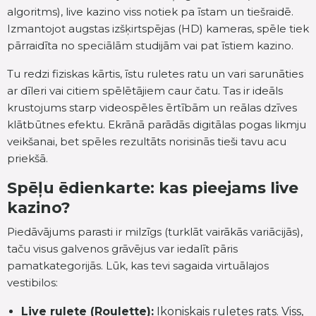
algoritms), live kazino viss notiek pa īstam un tiešraidē.
Izmantojot augstas izšķirtspējas (HD) kameras, spēle tiek
pārraidīta no speciālām studijām vai pat īstiem kazino.
Tu redzi fiziskas kārtis, īstu ruletes ratu un vari sarunāties
ar dīleri vai citiem spēlētājiem caur čatu. Tas ir ideāls
krustojums starp videospēles ērtībām un reālas dzīves
klātbūtnes efektu. Ekrānā parādās digitālas pogas likmju
veikšanai, bet spēles rezultāts norisinās tieši tavu acu
priekšā.
Spēļu ēdienkarte: kas pieejams live
kazino?
Piedāvājums parasti ir milzīgs (turklāt vairākās variācijās),
taču visus galvenos grāvējus var iedalīt pāris
pamatkategorijās. Lūk, kas tevi sagaida virtuālajos
vestibilos:
Live rulete (Roulette):
Ikoniskais ruletes rats. Viss,