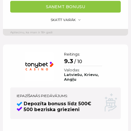
SAŅEMT BONUSU
SKATĪT VAIRĀK
Apliecinu, ka man ir 18+ gadi
Reitings:
9.3
/ 10
Valodas:
Latviešu, Krievu,
Angļu
IEPAZĪŠANĀS PIEDĀVĀJUMS:
Depozīta bonuss līdz 500€
500 bezriska griezieni