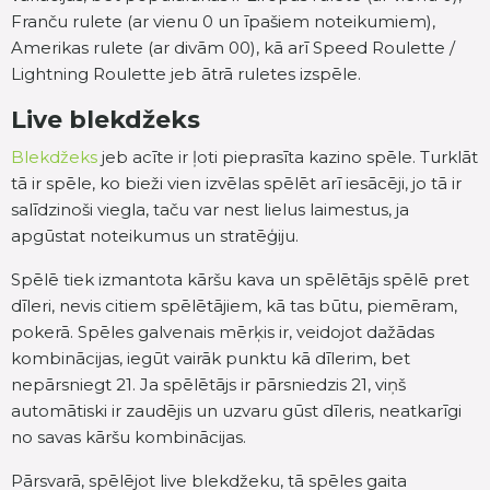
Franču rulete (ar vienu 0 un īpašiem noteikumiem),
Amerikas rulete (ar divām 00), kā arī Speed Roulette /
Lightning Roulette jeb ātrā ruletes izspēle.
Live blekdžeks
Blekdžeks
jeb acīte ir ļoti pieprasīta kazino spēle. Turklāt
tā ir spēle, ko bieži vien izvēlas spēlēt arī iesācēji, jo tā ir
salīdzinoši viegla, taču var nest lielus laimestus, ja
apgūstat noteikumus un stratēģiju.
Spēlē tiek izmantota kāršu kava un spēlētājs spēlē pret
dīleri, nevis citiem spēlētājiem, kā tas būtu, piemēram,
pokerā. Spēles galvenais mērķis ir, veidojot dažādas
kombinācijas, iegūt vairāk punktu kā dīlerim, bet
nepārsniegt 21. Ja spēlētājs ir pārsniedzis 21, viņš
automātiski ir zaudējis un uzvaru gūst dīleris, neatkarīgi
no savas kāršu kombinācijas.
Pārsvarā, spēlējot live blekdžeku, tā spēles gaita