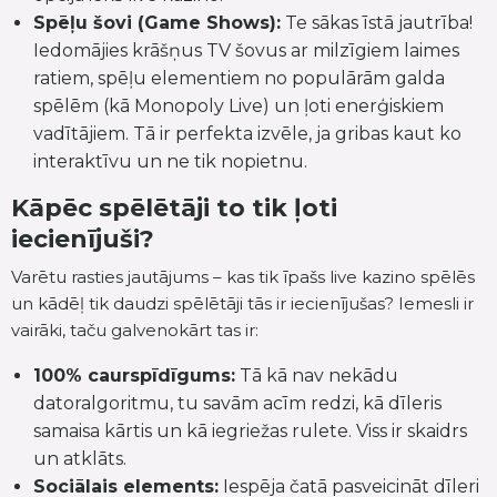
Spēļu šovi (Game Shows):
Te sākas īstā jautrība!
Iedomājies krāšņus TV šovus ar milzīgiem laimes
ratiem, spēļu elementiem no populārām galda
spēlēm (kā Monopoly Live) un ļoti enerģiskiem
vadītājiem. Tā ir perfekta izvēle, ja gribas kaut ko
interaktīvu un ne tik nopietnu.
Kāpēc spēlētāji to tik ļoti
iecienījuši?
Varētu rasties jautājums – kas tik īpašs live kazino spēlēs
un kādēļ tik daudzi spēlētāji tās ir iecienījušas? Iemesli ir
vairāki, taču galvenokārt tas ir:
100% caurspīdīgums:
Tā kā nav nekādu
datoralgoritmu, tu savām acīm redzi, kā dīleris
samaisa kārtis un kā iegriežas rulete. Viss ir skaidrs
un atklāts.
Sociālais elements:
Iespēja čatā pasveicināt dīleri