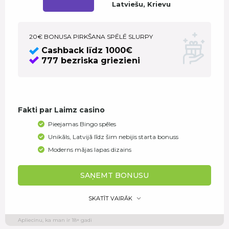
Latviešu, Krievu
20€ BONUSA PIRKŠANA SPĒLĒ SLURPY
Cashback līdz 1000€
777 bezriska griezieni
Fakti par Laimz casino
Pieejamas Bingo spēles
Unikāls, Latvijā līdz šim nebijis starta bonuss
Moderns mājas lapas dizains
SAŅEMT BONUSU
SKATĪT VAIRĀK
Apliecinu, ka man ir 18+ gadi