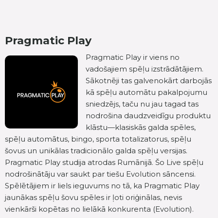
Pragmatic Play
Pragmatic Play ir viens no
vadošajiem spēļu izstrādātājiem.
Sākotnēji tas galvenokārt darbojās
kā spēļu automātu pakalpojumu
sniedzējs, taču nu jau tagad tas
nodrošina daudzveidīgu produktu
klāstu—klasiskās galda spēles,
spēļu automātus, bingo, sporta totalizatorus, spēļu
šovus un unikālas tradicionālo galda spēļu versijas.
Pragmatic Play studija atrodas Rumānijā. Šo Live spēļu
nodrošinātāju var saukt par tiešu Evolution sāncensi.
Spēlētājiem ir liels ieguvums no tā, ka Pragmatic Play
jaunākas spēļu šovu spēles ir ļoti oriģinālas, nevis
vienkārši kopētas no lielākā konkurenta (Evolution).