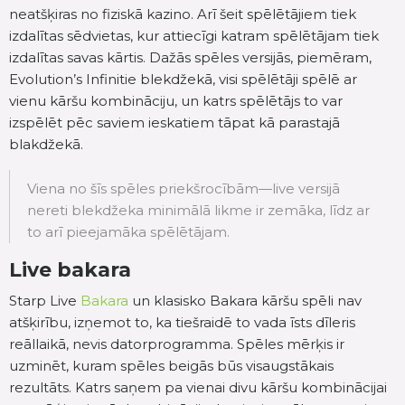
neatšķiras no fiziskā kazino. Arī šeit spēlētājiem tiek
izdalītas sēdvietas, kur attiecīgi katram spēlētājam tiek
izdalītas savas kārtis. Dažās spēles versijās, piemēram,
Evolution’s Infinitie blekdžekā, visi spēlētāji spēlē ar
vienu kāršu kombināciju, un katrs spēlētājs to var
izspēlēt pēc saviem ieskatiem tāpat kā parastajā
blakdžekā.
Viena no šīs spēles priekšrocībām—live versijā
nereti blekdžeka minimālā likme ir zemāka, līdz ar
to arī pieejamāka spēlētājam.
Live bakara
Starp Live
Bakara
un klasisko Bakara kāršu spēli nav
atšķirību, izņemot to, ka tiešraidē to vada īsts dīleris
reāllaikā, nevis datorprogramma. Spēles mērķis ir
uzminēt, kuram spēles beigās būs visaugstākais
rezultāts. Katrs saņem pa vienai divu kāršu kombinācijai