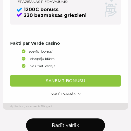
IEPAZĪŠANĀS PIEDĀVĀJUMS:
1200€ bonuss
220 bezmaksas griezieni
Fakti par Verde casino
Izdevīgi bonusi
Liels spēļu klāsts
Live Chat iespēja
SAŅEMT BONUSU
SKATĪT VAIRĀK
Apliecinu, ka man ir 18+ gadi
Radīt vairāk