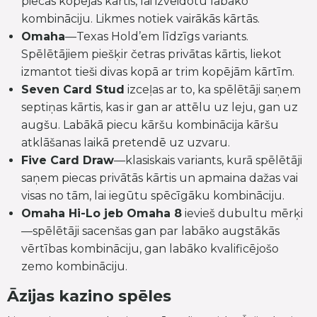
piecas kopējās kārtis, lai izveidotu labāko
kombināciju. Likmes notiek vairākās kārtās.
Omaha
—Texas Hold’em līdzīgs variants.
Spēlētājiem piešķir četras privātas kārtis, liekot
izmantot tieši divas kopā ar trim kopējām kārtīm.
Seven Card Stud
izceļas ar to, ka spēlētāji saņem
septiņas kārtis, kas ir gan ar attēlu uz leju, gan uz
augšu. Labākā piecu kāršu kombinācija kāršu
atklāšanas laikā pretendē uz uzvaru.
Five Card Draw
—klasiskais variants, kurā spēlētāji
saņem piecas privātās kārtis un apmaina dažas vai
visas no tām, lai iegūtu spēcīgāku kombināciju.
Omaha Hi-Lo jeb Omaha 8
ievieš dubultu mērķi
—spēlētāji sacenšas gan par labāko augstākās
vērtības kombināciju, gan labāko kvalificējošo
zemo kombināciju.
Āzijas kazino spēles