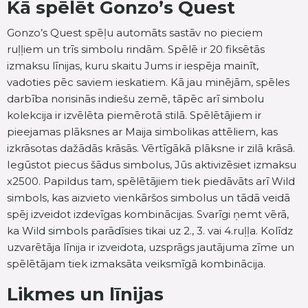
Kā spēlēt Gonzo’s Quest
Gonzo’s Quest spēļu automāts sastāv no pieciem
ruļļiem un trīs simbolu rindām. Spēlē ir 20 fiksētās
izmaksu līnijas, kuru skaitu Jums ir iespēja mainīt,
vadoties pēc saviem ieskatiem. Kā jau minējām, spēles
darbība norisinās indiešu zemē, tāpēc arī simbolu
kolekcija ir izvēlēta piemērotā stilā. Spēlētājiem ir
pieejamas plāksnes ar Maija simbolikas attēliem, kas
izkrāsotas dažādās krāsās. Vērtīgākā plāksne ir zilā krāsā.
Iegūstot piecus šādus simbolus, Jūs aktivizēsiet izmaksu
x2500. Papildus tam, spēlētājiem tiek piedāvāts arī Wild
simbols, kas aizvieto vienkāršos simbolus un tādā veidā
spēj izveidot izdevīgas kombinācijas. Svarīgi ņemt vērā,
ka Wild simbols parādīsies tikai uz 2., 3. vai 4.ruļļa. Kolīdz
uzvarētāja līnija ir izveidota, uzsprāgs jautājuma zīme un
spēlētājam tiek izmaksāta veiksmīgā kombinācija.
Likmes un līnijas