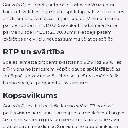
Gonzo’s Quest spēļu automāts sastāv no 20 izmaksu
līnijām. Izvēloties līniju skaitu, spēlētājs pats var izvēlēties
ar cik laimesta izmaksas līnijām spēlēt. Minimālā likme
par vienu spēli ir EUR 0,20, savukārt maksimālā likme
par vienu spēli ir EUR 20,00. Jums ir iespēja pašam
izvēlēties ar cik lielu naudas summu vēlaties spēlēt.
RTP un svārtība
Spēles laimesta procents svārstās no 92% līdz 98%. Tas
arī ir viens no iemesliem, kāpēc daudzi spēlētāji izvēlas
izmēģināt šo kazino spēli. Noteikti ir vērts izmēģināt šo
kazino spēli, lai pārbaudītu savu veiksmi.
Kopsavilkums
Gonzo’s Quest ir aizraujoša kazino spēle. Tā noteikti
patiks visiem tiem, kurus aizrauj zelta meklēšana. Lai gan
šī spēle ir samērā ilgu laiku pieejama, tā nezaudē savu
aktualitāti arī mūsdienās. Šī ir viena no populārākajām