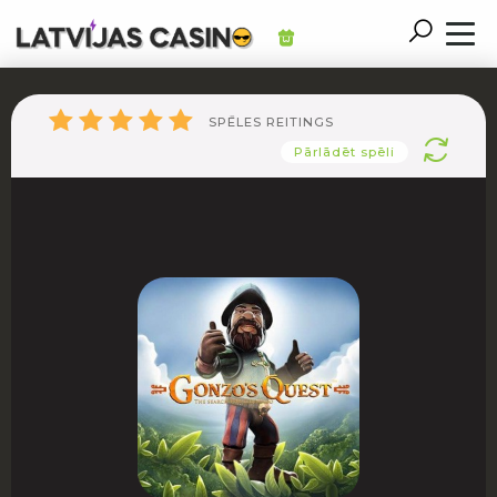
SPĒLES REITINGS
Pārlādēt spēli