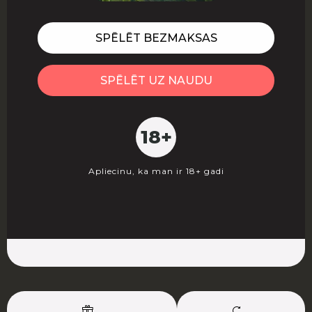
SPĒLĒT BEZMAKSAS
SPĒLĒT UZ NAUDU
18+
Apliecinu, ka man ir 18+ gadi