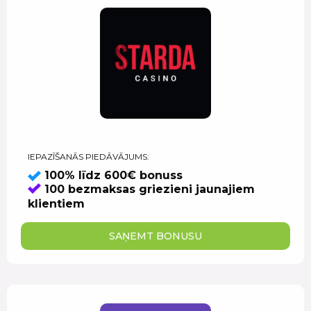
IEPAZĪŠANĀS PIEDĀVĀJUMS:
100% līdz 600€ bonuss
100 bezmaksas griezieni jaunajiem
klientiem
SAŅEMT BONUSU