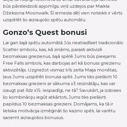
būs pārsteidzoši apjomīgs, viņš uzdejos par Maikla
Džeksona Moonwalk. Šī iemesla dēļ vien noteikti ir vērts
uzspēlēt šo aizraujošo spēļu automātu.
Gonzo’s Quest bonusi
Lai gan šajā spēļu automātā Jūs neatradīsiet tradicionālo
Scatter simbolu, kas, kā zināms, parasti aktivizē
bezmaksas griezienus, šajā spēlē Jums būs pieejams
Free Falls simbols, kas darbojas arī kā bonuss griezienu
aktivizētājs. Uzgriežot vismaz trīs zelta Maija monētas,
ļaus Jums uzspēlēt bonusa spēli. Jums tiks piešķirti 10
bezmaksas griezieni ar sākuma x3 reizinātāju, kas var
izaugt pat līdz x15. Iespaidīgi, ne tā? Savukārt, ja izdosies
šo kombināciju iegūt atkārtoti, Jums tiks piešķirti
papildus 10 bezmaksas griezieni. Domājams, ka tā ir
lieliska motivācija izmēģināt šo kazino spēli, lai varētu
saņemt aizraujošos bonusus.