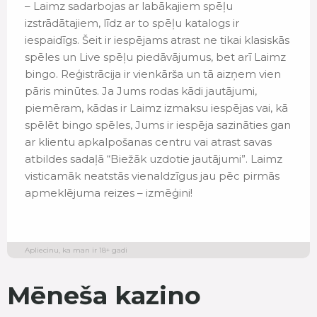
– Laimz sadarbojas ar labākajiem spēļu
izstrādātajiem, līdz ar to spēļu katalogs ir
iespaidīgs. Šeit ir iespējams atrast ne tikai klasiskās
spēles un Live spēļu piedāvājumus, bet arī Laimz
bingo. Reģistrācija ir vienkārša un tā aizņem vien
pāris minūtes. Ja Jums rodas kādi jautājumi,
piemēram, kādas ir Laimz izmaksu iespējas vai, kā
spēlēt bingo spēles, Jums ir iespēja sazināties gan
ar klientu apkalpošanas centru vai atrast savas
atbildes sadaļā “Biežāk uzdotie jautājumi”. Laimz
visticamāk neatstās vienaldzīgus jau pēc pirmās
apmeklējuma reizes – izmēģini!
Apliecinu, ka man ir 18+ gadi
Mēneša kazino