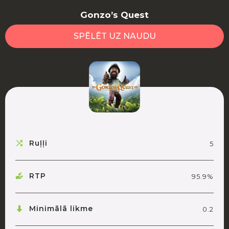
Gonzo’s Quest
SPĒLĒT UZ NAUDU
Ruļļi
5
RTP
95.9%
Minimālā likme
0.2