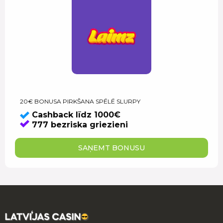
20€ BONUSA PIRKŠANA SPĒLĒ SLURPY
Cashback līdz 1000€
777 bezriska griezieni
SAŅEMT BONUSU