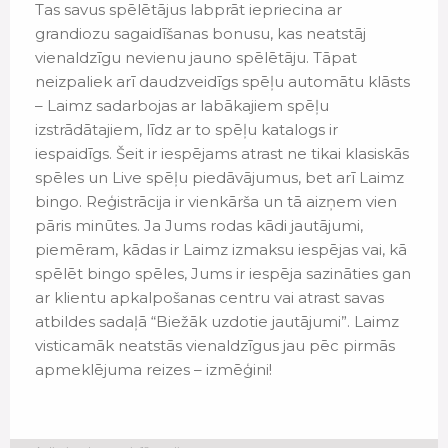
Tas savus spēlētājus labprāt iepriecina ar
grandiozu sagaidīšanas bonusu, kas neatstāj
vienaldzīgu nevienu jauno spēlētāju. Tāpat
neizpaliek arī daudzveidīgs spēļu automātu klāsts
– Laimz sadarbojas ar labākajiem spēļu
izstrādātajiem, līdz ar to spēļu katalogs ir
iespaidīgs. Šeit ir iespējams atrast ne tikai klasiskās
spēles un Live spēļu piedāvājumus, bet arī Laimz
bingo. Reģistrācija ir vienkārša un tā aizņem vien
pāris minūtes. Ja Jums rodas kādi jautājumi,
piemēram, kādas ir Laimz izmaksu iespējas vai, kā
spēlēt bingo spēles, Jums ir iespēja sazināties gan
ar klientu apkalpošanas centru vai atrast savas
atbildes sadaļā “Biežāk uzdotie jautājumi”. Laimz
visticamāk neatstās vienaldzīgus jau pēc pirmās
apmeklējuma reizes – izmēģini!