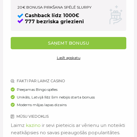
20€ BONUSA PIRKŠANA SPĒLĒ SLURPY
Cashback līdz 1000€
777 bezriska griezieni
SAŅEMT BONUSU
Lasīt apskatu
FAKTI PAR LAIMZ CASINO
Pieejamas Bingo spēles
Unikāls, Latvijā līdz šim nebijis starta bonuss
Moderns mājas lapas dizains
MŪSU VIEDOKLIS
Laimz
kazino
ir sevi pieteicis ar vērienu un noteikti
neatkāpsies no savas pieaugošās popularitātes.