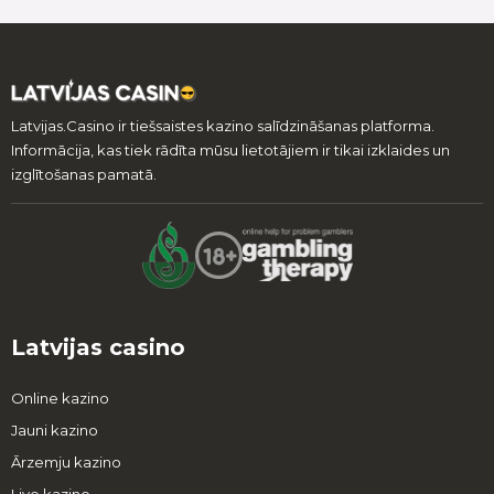
Latvijas.Casino ir tiešsaistes kazino salīdzināšanas platforma.
Informācija, kas tiek rādīta mūsu lietotājiem ir tikai izklaides un
izglītošanas pamatā.
Latvijas casino
Online kazino
Jauni kazino
Ārzemju kazino
Live kazino