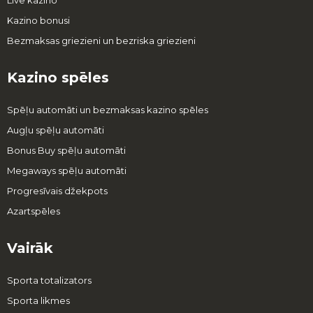
Kazino bonusi
Bezmaksas griezieni un bezriska griezieni
Kazino spēles
Spēļu automāti un bezmaksas kazino spēles
Augļu spēļu automāti
Bonus Buy spēļu automāti
Megaways spēļu automāti
Progresīvais džekpots
Azartspēles
Vairāk
Sporta totalizators
Sporta likmes