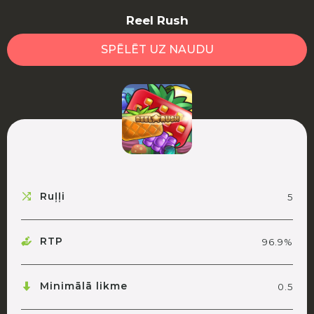
Reel Rush
SPĒLĒT UZ NAUDU
Ruļļi
5
RTP
96.9%
Minimālā likme
0.5