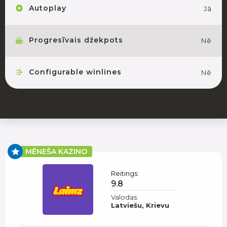
Autoplay
Jā
Progresīvais džekpots
Nē
Configurable winlines
Nē
MĒNEŠA KAZINO
Reitings:
9.8
Valodas:
Latviešu, Krievu