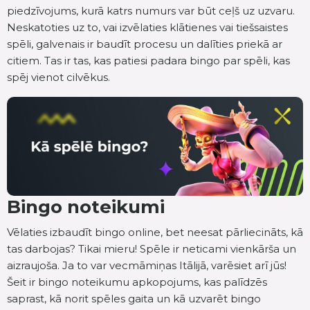
piedzīvojums, kurā katrs numurs var būt ceļš uz uzvaru.
Neskatoties uz to, vai izvēlaties klātienes vai tiešsaistes
spēli, galvenais ir baudīt procesu un dalīties priekā ar
citiem. Tas ir tas, kas patiesi padara bingo par spēli, kas
spēj vienot cilvēkus.
Bingo noteikumi
Vēlaties izbaudīt bingo online, bet neesat pārliecināts, kā
tas darbojas? Tikai mieru! Spēle ir neticami vienkārša un
aizraujoša. Ja to var vecmāmiņas Itālijā, varēsiet arī jūs!
Šeit ir bingo noteikumu apkopojums, kas palīdzēs
saprast, kā norit spēles gaita un kā uzvarēt bingo