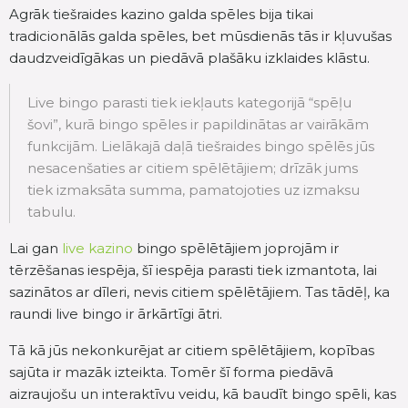
Agrāk tiešraides kazino galda spēles bija tikai
tradicionālās galda spēles, bet mūsdienās tās ir kļuvušas
daudzveidīgākas un piedāvā plašāku izklaides klāstu.
Live bingo parasti tiek iekļauts kategorijā “spēļu
šovi”, kurā bingo spēles ir papildinātas ar vairākām
funkcijām. Lielākajā daļā tiešraides bingo spēlēs jūs
nesacenšaties ar citiem spēlētājiem; drīzāk jums
tiek izmaksāta summa, pamatojoties uz izmaksu
tabulu.
Lai gan
live kazino
bingo spēlētājiem joprojām ir
tērzēšanas iespēja, šī iespēja parasti tiek izmantota, lai
sazinātos ar dīleri, nevis citiem spēlētājiem. Tas tādēļ, ka
raundi live bingo ir ārkārtīgi ātri.
Tā kā jūs nekonkurējat ar citiem spēlētājiem, kopības
sajūta ir mazāk izteikta. Tomēr šī forma piedāvā
aizraujošu un interaktīvu veidu, kā baudīt bingo spēli, kas