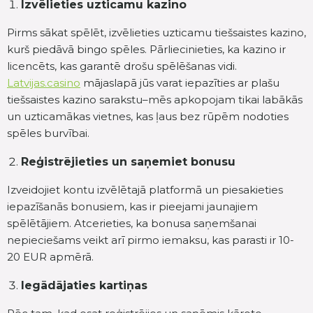
Izvēlieties uzticamu kazino
Pirms sākat spēlēt, izvēlieties uzticamu tiešsaistes kazino,
kurš piedāvā bingo spēles. Pārliecinieties, ka kazino ir
licencēts, kas garantē drošu spēlēšanas vidi.
Latvijas.casino
mājaslapā jūs varat iepazīties ar plašu
tiešsaistes kazino sarakstu–mēs apkopojam tikai labākās
un uzticamākas vietnes, kas ļaus bez rūpēm nodoties
spēles burvībai.
Reģistrējieties un saņemiet bonusu
Izveidojiet kontu izvēlētajā platformā un piesakieties
iepazīšanās bonusiem, kas ir pieejami jaunajiem
spēlētājiem. Atcerieties, ka bonusa saņemšanai
nepieciešams veikt arī pirmo iemaksu, kas parasti ir 10-
20 EUR apmērā.
Iegādājaties kartiņas