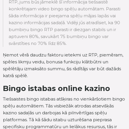
RTP, jums būs jāmeklē šī informācija tiešsaistē
konkrētajam video bingo spēļu automātam. Parasti
šāda informācija ir pieejama spēļu mājas lapās vai
kazino informācijas sadaļā. Vidēji jūs atradīsiet, ka 90
bumbiņu bingo RTP parasti ir diezgan stabils un ir
aptuveni 80%, savukārt 75 bumbiņu bingo var
svārstīties no 70% līdz 85%.
Ņemot vērā daudzu faktoru ietekmi uz RTP, piemēram,
spēles likmju veidu, bonusa funkciju klātbūtni un
spēlētāju izmaksāto summu, šis rādītājs var būt dažāds
katrā spēlē.
Bingo istabas online kazino
Tiešsaistes bingo istabas atšķiras no vienkāršotiem bingo
spēļu automātiem. Tās visbiežāk atrodas atsevišķās
kazino sadaļās un darbojas kā pilnvērtīgas spēļu
platformas. Tā kā šādu istabu uzturēšana pieprasa
specifisku programmatūru un lielākus resursus, tās ir