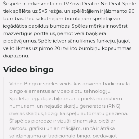
Šī spēle ir iedvesmota no TV šova Deal or No Deal. Spēle
tiek spēlēta uz 5×3 režģa, un spēlētājiem ir jāizmanto 90
bumbas. Pēc sākotnējām bumbiņām spēlētāji var
iegādāties papildus bumbas. Spēles mērķis ir novērst
mazvērtīgus portfeļus, ņemot vērā baņķiera
piedāvājumus. Spēle ietver sānu likmes funkciju, ļaujot
veikt likmes uz pirmo 20 izvilkto bumbiņu kopsummas
diapazonu.
Video bingo
Video Bingo ir spēles veids, kas apvieno tradicionālā
bingo elementus ar video slotu tehnoloģiju.
Spēlētāji iegādājas biļetes ar iepriekš noteiktiem
numuriem, un nejaušo skaitļu ģenerators (RNG)
izvēlas skaitļus, līdzīgi kā spēļu automātu griezienā.
Šī spēles pieredze ir vizuāli dinamiska, bieži ar
saistošu grafiku un animācijām, un tā ir ātrāka
salīdzinājumā ar tradicionālo bingo, piedāvājot