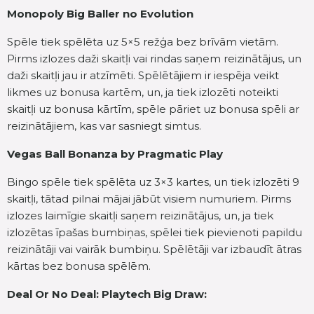
Monopoly Big Baller no Evolution
Spēle tiek spēlēta uz 5×5 režģa bez brīvām vietām.
Pirms izlozes daži skaitļi vai rindas saņem reizinātājus, un
daži skaitļi jau ir atzīmēti. Spēlētājiem ir iespēja veikt
likmes uz bonusa kartēm, un, ja tiek izlozēti noteikti
skaitļi uz bonusa kārtīm, spēle pāriet uz bonusa spēli ar
reizinātājiem, kas var sasniegt simtus.
Vegas Ball Bonanza by Pragmatic Play
Bingo spēle tiek spēlēta uz 3×3 kartes, un tiek izlozēti 9
skaitļi, tātad pilnai mājai jābūt visiem numuriem. Pirms
izlozes laimīgie skaitļi saņem reizinātājus, un, ja tiek
izlozētas īpašas bumbiņas, spēlei tiek pievienoti papildu
reizinātāji vai vairāk bumbiņu. Spēlētāji var izbaudīt ātras
kārtas bez bonusa spēlēm.
Deal Or No Deal: Playtech Big Draw: