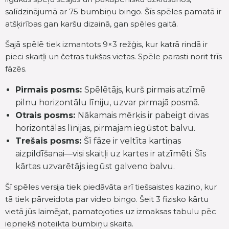
salīdzinājumā ar 75 bumbiņu bingo. Šīs spēles pamatā ir
atšķirības gan karšu dizainā, gan spēles gaitā.
Šajā spēlē tiek izmantots 9×3 režģis, kur katrā rindā ir
pieci skaitļi un četras tukšas vietas. Spēle parasti norit trīs
fāzēs.
Pirmais posms:
Spēlētājs, kurš pirmais atzīmē
pilnu horizontālu līniju, uzvar pirmajā posmā.
Otrais posms:
Nākamais mērķis ir pabeigt divas
horizontālas līnijas, pirmajam iegūstot balvu.
Trešais posms:
Šī fāze ir veltīta kartiņas
aizpildīšanai—visi skaitļi uz kartes ir atzīmēti. Šīs
kārtas uzvarētājs iegūst galveno balvu.
Šī spēles versija tiek piedāvāta arī tiešsaistes kazino, kur
tā tiek pārveidota par video bingo. Šeit 3 fizisko kārtu
vietā jūs laimējat, pamatojoties uz izmaksas tabulu pēc
iepriekš noteikta bumbiņu skaita.