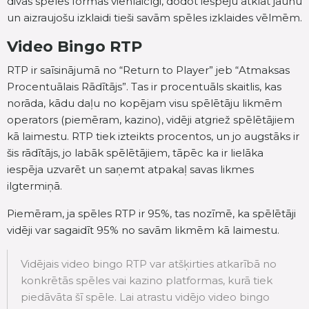
divas spēles formas vienlaicīgi, dodot iespēju atklāt jaunu
un aizraujošu izklaidi tieši savām spēles izklaides vēlmēm.
Video Bingo RTP
RTP ir saīsinājumā no “Return to Player” jeb “Atmaksas
Procentuālais Rādītājs”. Tas ir procentuāls skaitlis, kas
norāda, kādu daļu no kopējam visu spēlētāju likmēm
operators (piemēram, kazino), vidēji atgriež spēlētājiem
kā laimestu. RTP tiek izteikts procentos, un jo augstāks ir
šis rādītājs, jo labāk spēlētājiem, tāpēc ka ir lielāka
iespēja uzvarēt un saņemt atpakaļ savas likmes
ilgtermiņā.
Piemēram, ja spēles RTP ir 95%, tas nozīmē, ka spēlētāji
vidēji var sagaidīt 95% no savām likmēm kā laimestu.
Vidējais video bingo RTP var atšķirties atkarībā no
konkrētās spēles vai kazino platformas, kurā tiek
piedāvāta šī spēle. Lai atrastu vidējo video bingo