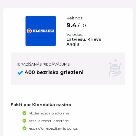
Reitings:
9.4
/ 10
Valodas:
Latviešu, Krievu,
Angļu
IEPAZĪŠANĀS PIEDĀVĀJUMS:
400 bezriska griezieni
Fakti par Klondaika casino
Modernizēta platforma
Ātra laimestu apstrāde
Iespaidīgi iepazīšanās bonusi