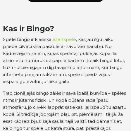
Kas ir Bingo?
Spēle bingo ir klasiska
azartspēle
, kas jau ilgu laiku
priecē cilvēci visā pasaulē ar savu vienkāršību. No
kādreizējām zālēm, kurās spēlētāji pulcējās kopā, lai
atzīmētu numurus uz papīra kartēm (tolaik bingo loto),
līdz mūsdienīgajām digitālajām platformām, kur bingo
internetā pieejams ikvienam, spēle ir piedzīvojusi
iespaidīgu evolūciju laika gaitā.
Tradicionālajās bingo zālēs ir sava īpašā burvība – spēles
ritms ir jūtams fiziski, un kopā būšana rada īpašu
atmosfēru, jo cilvēki labprāt satiekas, lai izbaudītu azartu
kopā. Šī tradīcija joprojām plaukst, piemēram, Itālijā. Ja
esat kādreiz bijuši šajā saulainajā valstī, tad pamanīsiet,
ka bingo tur spēlē uz katra stūra, pat ‘prastākajos’