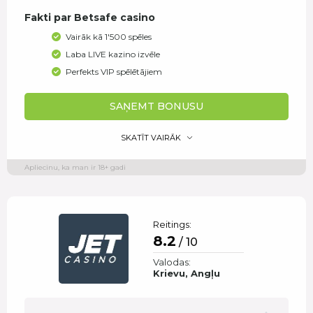
Fakti par Betsafe casino
Vairāk kā 1'500 spēles
Laba LIVE kazino izvēle
Perfekts VIP spēlētājiem
SAŅEMT BONUSU
SKATĪT VAIRĀK
Apliecinu, ka man ir 18+ gadi
Reitings:
8.2
/ 10
Valodas:
Krievu, Angļu