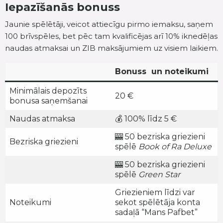
Iepazīšanās bonuss
Jaunie spēlētāji, veicot attiecīgu pirmo iemaksu, saņem
100 brīvspēles, bet pēc tam kvalificējas arī 10% iknedēļas
naudas atmaksai un ZIB maksājumiem uz visiem laikiem.
Bonuss un noteikumi
Minimālais depozīts
20 €
bonusa saņemšanai
Naudas atmaksa
💰 100% līdz 5 €
🎰 50 bezriska griezieni
Bezriska griezieni
spēlē
Book of Ra Deluxe
🎰 50 bezriska griezieni
spēlē
Green Star
Griezieniem līdzi var
Noteikumi
sekot spēlētāja konta
sadaļā “Mans Pafbet”