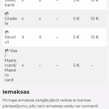
Swed
x
x
–
5 €
10 €
bank
💳
Citade
x
x
–
5 €
10 €
le
💳
Revol
X
X
–
5 €
10 €
ut
💳 Visa
/
Maste
rcard/
x
–
–
5 €
–
Maest
ro
card
Iemaksas
Pirmajai iemaksai obligāti jābūt veiktai ar bankas
pārskaitījumu, pēc tam iemaksas veidu var nomainīt.