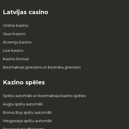
Latvijas casino
Online kazino
Jauni kazino
Ārzemju kazino
Live kazino
Kazino bonusi
Bezmaksas griezieni un bezriska griezieni
Kazino spēles
Spēļu automāti un bezmaksas kazino spēles
Augļu spēļu automāti
Bonus Buy spēļu automāti
Megaways spēļu automāti