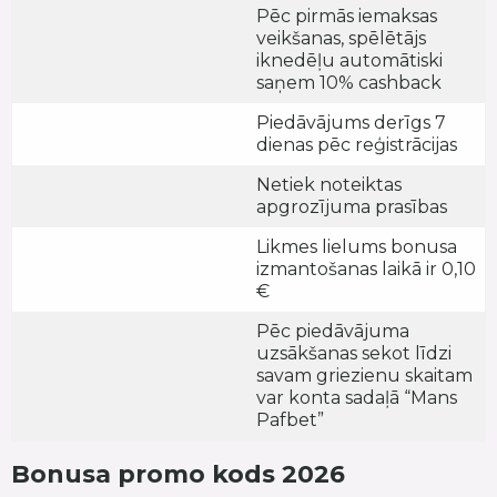
Pēc pirmās iemaksas
veikšanas, spēlētājs
iknedēļu automātiski
saņem 10% cashback
Piedāvājums derīgs 7
dienas pēc reģistrācijas
Netiek noteiktas
apgrozījuma prasības
Likmes lielums bonusa
izmantošanas laikā ir 0,10
€
Pēc piedāvājuma
uzsākšanas sekot līdzi
savam griezienu skaitam
var konta sadaļā “Mans
Pafbet”
Bonusa promo kods 2026