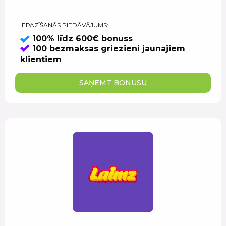
IEPAZĪŠANĀS PIEDĀVĀJUMS:
100% līdz 600€ bonuss
100 bezmaksas griezieni jaunajiem
klientiem
SAŅEMT BONUSU