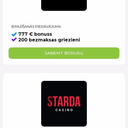
IEPAZĪŠANĀS PIEDĀVĀJUMS:
777 € bonuss
200 bezmaksas griezieni
SAŅEMT BONUSU