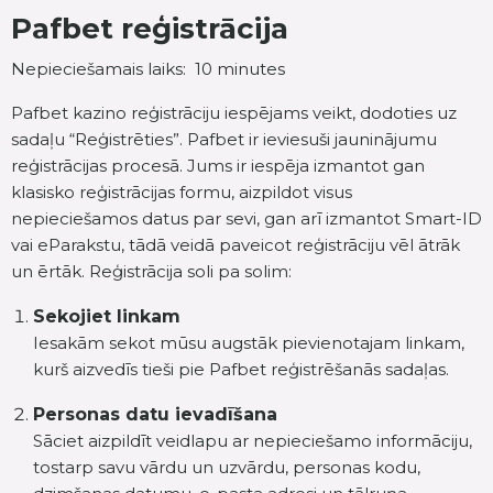
Pafbet reģistrācija
Nepieciešamais laiks:
10 minutes
Pafbet kazino reģistrāciju iespējams veikt, dodoties uz
sadaļu “Reģistrēties”. Pafbet ir ieviesuši jauninājumu
reģistrācijas procesā. Jums ir iespēja izmantot gan
klasisko reģistrācijas formu, aizpildot visus
nepieciešamos datus par sevi, gan arī izmantot Smart-ID
vai eParakstu, tādā veidā paveicot reģistrāciju vēl ātrāk
un ērtāk. Reģistrācija soli pa solim:
Sekojiet linkam
Iesakām sekot mūsu augstāk pievienotajam linkam,
kurš aizvedīs tieši pie Pafbet reģistrēšanās sadaļas.
Personas datu ievadīšana
Sāciet aizpildīt veidlapu ar nepieciešamo informāciju,
tostarp savu vārdu un uzvārdu, personas kodu,