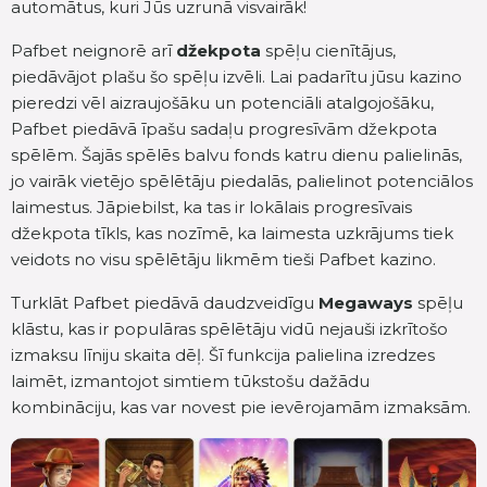
automātus, kuri Jūs uzrunā visvairāk!
Pafbet neignorē arī
džekpota
spēļu cienītājus,
piedāvājot plašu šo spēļu izvēli. Lai padarītu jūsu kazino
pieredzi vēl aizraujošāku un potenciāli atalgojošāku,
Pafbet piedāvā īpašu sadaļu progresīvām džekpota
spēlēm. Šajās spēlēs balvu fonds katru dienu palielinās,
jo vairāk vietējo spēlētāju piedalās, palielinot potenciālos
laimestus. Jāpiebilst, ka tas ir lokālais progresīvais
džekpota tīkls, kas nozīmē, ka laimesta uzkrājums tiek
veidots no visu spēlētāju likmēm tieši Pafbet kazino.
Turklāt Pafbet piedāvā daudzveidīgu
Megaways
spēļu
klāstu, kas ir populāras spēlētāju vidū nejauši izkrītošo
izmaksu līniju skaita dēļ. Šī funkcija palielina izredzes
laimēt, izmantojot simtiem tūkstošu dažādu
kombināciju, kas var novest pie ievērojamām izmaksām.