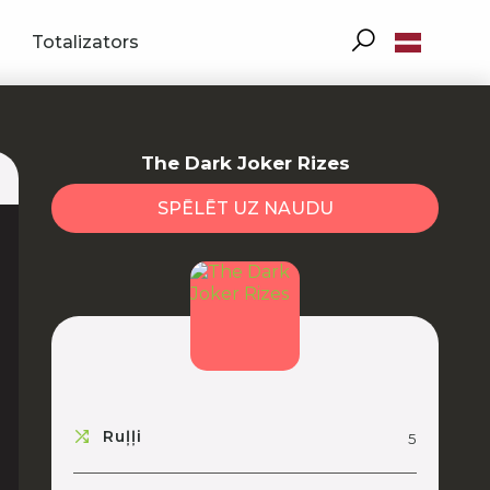
Totalizators
The Dark Joker Rizes
SPĒLĒT UZ NAUDU
Ruļļi
5