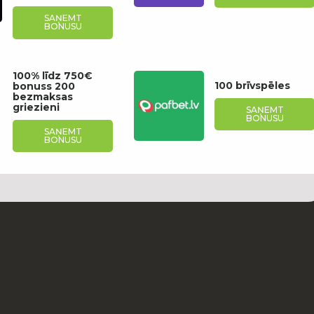
SAŅEMT
BONUSU
100% līdz 750€
100 brīvspēles
bonuss
200
bezmaksas
griezieni
SAŅEMT
BONUSU
SAŅEMT
BONUSU