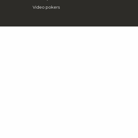
Video pokers