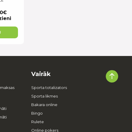
LĒ
00€
zieni
U
Vairāk
zmaksas
Sporta totalizators
Sporta likmes
Bakara online
māti
Bingo
māti
Rulete
Online pokers