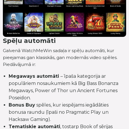
Spēļu automāti
Galvenā WatchMeWin sadaļa ir spēļu automāti, kur
pieejamas gan klasiskās, gan modernās video spēles.
Piedāvājumā ir:
Megaways automāti
– īpaša kategorija ar
populāriem nosaukumiem kā Big Bass Bonanza
Megaways, Power of Thor un Ancient Fortunes
Poseidon.
Bonus Buy
spēles, kur iespējams iegādāties
bonusa raundu (īpaši no Pragmatic Play un
Hacksaw Gaming).
Tematiskie automāti
, tostarp Book of sērijas