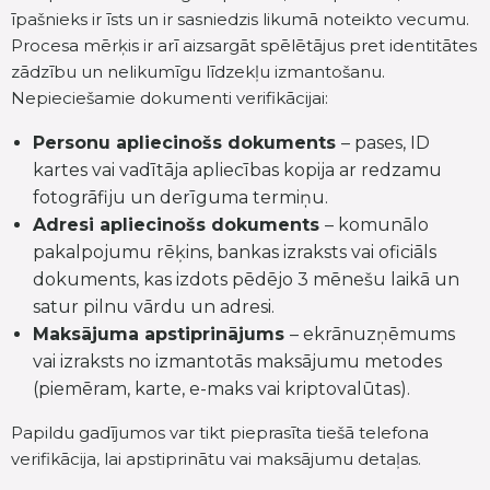
īpašnieks ir īsts un ir sasniedzis likumā noteikto vecumu.
Procesa mērķis ir arī aizsargāt spēlētājus pret identitātes
zādzību un nelikumīgu līdzekļu izmantošanu.
Nepieciešamie dokumenti verifikācijai:
Personu apliecinošs dokuments
– pases, ID
kartes vai vadītāja apliecības kopija ar redzamu
fotogrāfiju un derīguma termiņu.
Adresi apliecinošs dokuments
– komunālo
pakalpojumu rēķins, bankas izraksts vai oficiāls
dokuments, kas izdots pēdējo 3 mēnešu laikā un
satur pilnu vārdu un adresi.
Maksājuma apstiprinājums
– ekrānuzņēmums
vai izraksts no izmantotās maksājumu metodes
(piemēram, karte, e-maks vai kriptovalūtas).
Papildu gadījumos var tikt pieprasīta tiešā telefona
verifikācija, lai apstiprinātu vai maksājumu detaļas.