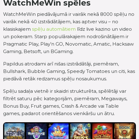
WatchMeWin spēles
WatchMeWin piedāvājumā ir vairāk nekā 8000 spēļu no
vairāk nekā 40 izstrādātājiem, kas aptver visu – no
klasiskajiem
spēļu automātiem
līdz live kazino un video
un pokeram. Starp populārakajiem nodrošinātājiem ir
Pragmatic Play, Play’n GO, Novomatic, Amatic, Hacksaw
Gaming, Betsoft, un BGaming.
Papildus atrodami arī nišas izstrādātāji, piemēram,
Bullshark, Bubble Gaming, Speedy Tomatoes un citi, kas
piedāvā retāk redzamus spēļu nosaukumus.
Spēļu sadaļa vietnē ir skaidri strukturēta, spēlētāji var
filtrēt saturu pēc kategorijām, piemēram, Megaways,
Bonus Buy, Fruit games, Crash & Arcade vai Table
games, padarot orientēšanos vienkāršu un ātru.