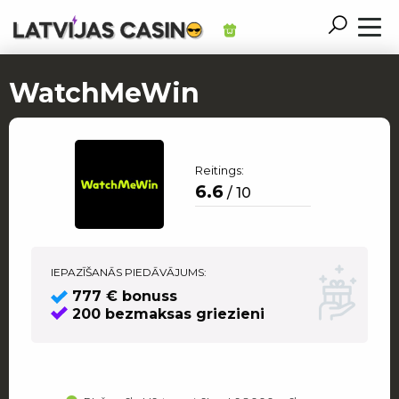
WatchMeWin
Reitings:
6.6
/ 10
IEPAZĪŠANĀS PIEDĀVĀJUMS:
777 € bonuss
200 bezmaksas griezieni