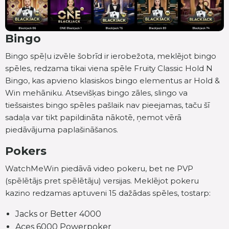
Bingo
Bingo spēļu izvēle šobrīd ir ierobežota, meklējot bingo
spēles, redzama tikai viena spēle Fruity Classic Hold N
Bingo, kas apvieno klasiskos bingo elementus ar Hold &
Win mehāniku. Atsevišķas bingo zāles, slingo va
tiešsaistes bingo spēles pašlaik nav pieejamas, taču šī
sadaļa var tikt papildināta nākotē, ņemot vērā
piedāvājuma paplašināšanos.
Pokers
WatchMeWin piedāvā video pokeru, bet ne PVP
(spēlētājs pret spēlētāju) versijas. Meklējot pokeru
kazino redzamas aptuveni 15 dažādas spēles, tostarp:
Jacks or Better 4000
Aces 6000 Powerpoker