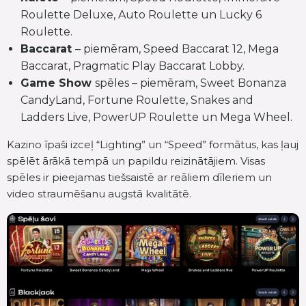
Roulette Deluxe, Auto Roulette un Lucky 6
Roulette.
Baccarat
– piemēram, Speed Baccarat 12, Mega
Baccarat, Pragmatic Play Baccarat Lobby.
Game Show
spēles – piemēram, Sweet Bonanza
CandyLand, Fortune Roulette, Snakes and
Ladders Live, PowerUP Roulette un Mega Wheel.
Kazino īpaši izceļ “Lighting” un “Speed” formātus, kas ļauj
spēlēt ārākā tempā un papildu reizinātājiem. Visas
spēles ir pieejamas tiešsaistē ar reāliem dīleriem un
video straumēšanu augstā kvalitātē.