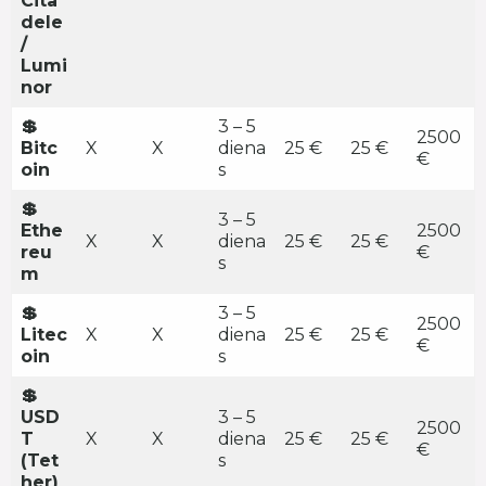
Cita
dele
/
Lumi
nor
💲
3 – 5
2500
Bitc
X
X
diena
25 €
25 €
€
oin
s
💲
3 – 5
Ethe
2500
X
X
diena
25 €
25 €
reu
€
s
m
💲
3 – 5
2500
Litec
X
X
diena
25 €
25 €
€
oin
s
💲
USD
3 – 5
2500
T
X
X
diena
25 €
25 €
€
(Tet
s
her)