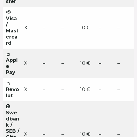
sfer
💳
Visa
/
X
–
–
10 €
–
–
Mast
erca
rd
👛
Appl
X
–
–
10 €
–
–
e
Pay
👛
Revo
X
–
–
10 €
–
–
lut
🏦
Swe
dban
k /
SEB /
X
–
–
10 €
–
–