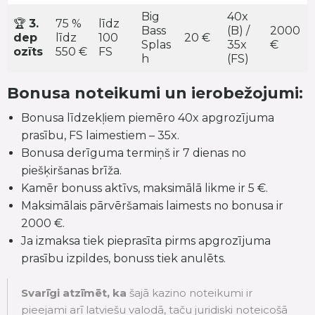
Big
40x
🏆
3.
75 %
līdz
Bass
(B) /
2000
dep
līdz
100
20 €
Splas
35x
€
ozīts
550 €
FS
h
(FS)
Bonusa noteikumi un ierobežojumi:
Bonusa līdzekļiem piemēro 40x apgrozījuma
prasību, FS laimestiem – 35x.
Bonusa derīguma termiņš ir 7 dienas no
piešķiršanas brīža.
Kamēr bonuss aktīvs, maksimālā likme ir 5 €.
Maksimālais pārvēršamais laimests no bonusa ir
2000 €.
Ja izmaksa tiek pieprasīta pirms apgrozījuma
prasību izpildes, bonuss tiek anulēts.
Svarīgi atzīmēt, ka
šajā kazino noteikumi ir
pieejami arī latviešu valodā, taču juridiski noteicošā