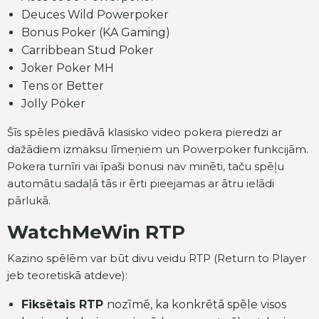
Deuces Wild Powerpoker
Bonus Poker (KA Gaming)
Carribbean Stud Poker
Joker Poker MH
Tens or Better
Jolly Poker
Šīs spēles piedāvā klasisko video pokera pieredzi ar
dažādiem izmaksu līmeņiem un Powerpoker funkcijām.
Pokera turnīri vai īpaši bonusi nav minēti, taču spēļu
automātu sadaļā tās ir ērti pieejamas ar ātru ielādi
pārlukā.
WatchMeWin RTP
Kazino spēlēm var būt divu veidu RTP (Return to Player
jeb teoretiskā atdeve):
Fiksētais RTP
nozīmē, ka konkrētā spēle visos