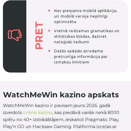
Nav pieejama mobilā aplikācija,
un mobilā versija nepilnīgi
optimizēta
PRET
Vietnē redzamas gramatikas un
stilistiskas kļūdas, dažviet
neloģiski teikumi
Dažās sadaļās atrodama
pretrunīga informācija par
izmaksu limitiem
WatchMeWin kazino apskats
WatchMeWin kazino ir pavisam jauns 2026. gadā
izveidots
online kazino
, kas piedāvā vairāk nekā 8000
spēļu no 40+ izstrādātājiem, ieskaitot Pragmatic Play,
Play’n GO un Hacksaw Gaming. Platforma izceļas ar