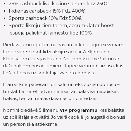
25% cashback live kazino spēlēm līdz 250€.
Ikdienas cahsback 15% līdz 400€.
Sporta cashback 10% līdz 500€.
Sporta likmju cienītājiem, accumulator boost
iespēja palielināt laimestu līdz 100%.
Piedāvājumi regulāri mainās un tiek pielāgoti sezonām,
tāpēc vērts sekot līdzi akciju sadaļai. Atšķirībā no
klasiskajiem Latvijas kazino, šeit bonusi ir biežāk un ar
dažādākiem nosacījumiem, tāpēc vienmēr jāizlasa, kas
tieši attiecas uz spēlētāja izvēlēto bonusu.
Ir arī virkne patiešām unikālu un ekskluzīvu bonusu –
turklāt tie nereti ietver ne tikai virtuālas vai naudiskas
balvas, bet arī reālas dāvanas un pieredzes.
Nomini piedāvā 5 līmeņu
VIP programmu
, kas balstīta
uz spēlētāja aktivitāti. Jo vairāk spēlē, jo augstāki bonusi
un personiska attieksme.