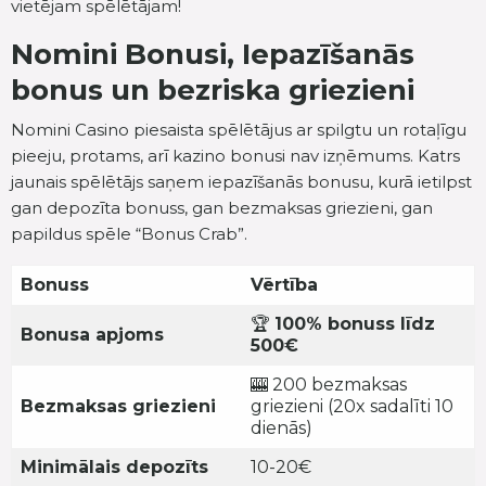
vietējam spēlētājam!
Bragg
Salsa Technology
Nomini Bonusi, Iepazīšanās
Wizard Games
BF Games
bonus un bezriska griezieni
Spinmatic
Apollo Games
Kajot
Spinberry
Nomini Casino piesaista spēlētājus ar spilgtu un rotaļīgu
Real Dealer Studios
Bombay Live
pieeju, protams, arī kazino bonusi nav izņēmums. Katrs
jaunais spēlētājs saņem iepazīšanās bonusu, kurā ietilpst
ElaGames
Ortiz
gan depozīta bonuss, gan bezmaksas griezieni, gan
Caleta
Revolver Gaming
papildus spēle “Bonus Crab”.
Rogue
NetGaming
Bonuss
Vērtība
Felt
Woohoo Games
🏆
100% bonuss līdz
Bally Wulff
Candlebets
Bonusa apjoms
500€
Creedroomz Live
Popok
🎰 200 bezmaksas
Bezmaksas griezieni
griezieni (20x sadalīti 10
dienās)
Minimālais depozīts
10-20€