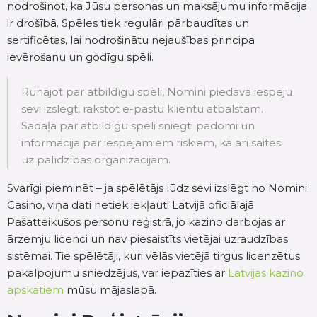
nodrošinot, ka Jūsu personas un maksājumu informācija
ir drošībā. Spēles tiek regulāri pārbaudītas un
sertificētas, lai nodrošinātu nejaušības principa
ievērošanu un godīgu spēli.
Runājot par atbildīgu spēli, Nomini piedāvā iespēju
sevi izslēgt, rakstot e-pastu klientu atbalstam.
Sadaļā par atbildīgu spēli sniegti padomi un
informācija par iespējamiem riskiem, kā arī saites
uz palīdzības organizācijām.
Svarīgi pieminēt – ja spēlētājs lūdz sevi izslēgt no Nomini
Casino, viņa dati netiek iekļauti Latvijā oficiālajā
Pašatteikušos personu reģistrā, jo kazino darbojas ar
ārzemju licenci un nav piesaistīts vietējai uzraudzības
sistēmai. Tie spēlētāji, kuri vēlās vietējā tirgus licenzētus
pakalpojumu sniedzējus, var iepazīties ar
Latvijas kazino
apskatiem
mūsu mājaslapā.