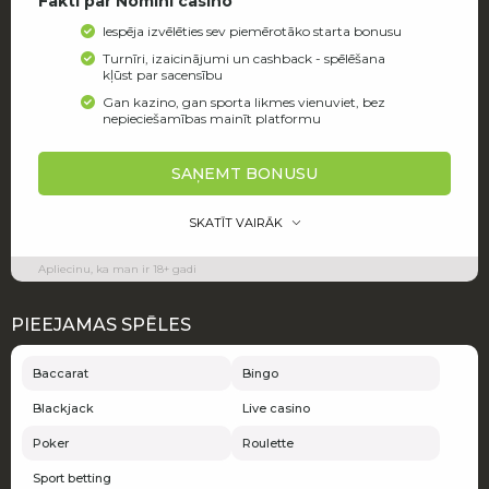
Fakti par Nomini casino
Iespēja izvēlēties sev piemērotāko starta bonusu
Turnīri, izaicinājumi un cashback - spēlēšana
kļūst par sacensību
Gan kazino, gan sporta likmes vienuviet, bez
nepieciešamības mainīt platformu
SAŅEMT BONUSU
SKATĪT VAIRĀK
Apliecinu, ka man ir 18+ gadi
PIEEJAMAS SPĒLES
Baccarat
Bingo
Blackjack
Live casino
Poker
Roulette
Sport betting