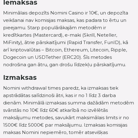
Iemaksas
Minimālais depozīts Nomini Casino ir 10€, un depozīta
veikšanai nav komisijas maksas, kas padara to ērtu un
pieejamu. Starp populārākajām metodēm ir
kredītkartes (Mastercard), e-maki (Skrill, Neteller,
MiFinity), ātrie pārskaitījumi (Rapid Transfer, FunID), kā
arī kriptovalūtas – Bitcoin, Ethereum, Litecoin, Ripple,
Dogecoin un USDTether (ERC20). Šīs metodes
nodrošina gan ātru, gan drošu līdzekļu pārskaitījumu.
Izmaksas
Nomini withdrawal times paredz, ka izmaksas tiek
apstrādātas salīdzinoši ātri, kas ir no 1 līdz 3 darba
dienām. Minimālā izmaksas summa dažādām metodēm
svārstās no 10€ līdz 60€ atkarībā no izvēlētās
maksājumu metodes, savukārt maksimālais limits ir no
1500€ līdz 5000€ par maksājumu. Izmaksas komisijas
maksas Nomini nepiemēro, tomēr atsevišķas