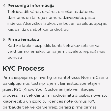
Personīgā informācija
Tiek ievadīti vārds, uzvārds, dzimšanas datums,
dzimums un tālruņa numurs, dzīvesvieta, pasta
indekss. Atsevišķos laukos var būt arī papildus opcijas,
kas palīdz uzlabot konta drošību.
Pirmā iemaksa
Kad visi lauki ir aizpildīti, konts tiek aktivizēts un var
veikt pirmo iemaksu un saņemt izvēlēto iepazīšanās
bonusu.
KYC Process
Pirms iespējams pilnvērtīgi izmantot visus Nomini Casino
pakalpojumus, tostarp izņemt laimestus, spēlētājiem
jāiziet KYC (Know Your Customer) jeb verifikācijas
process. Tas tiek darīts, lai nodrošinātu drošību, novērstu
krāpniecību un izpildītu licences noteikumus. KYC
pārbaude tiek veikta vienreiz, parasti pirms pirmās