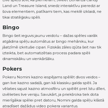
Land un Treasure Island, sniedz interaktīvu pieredzi ar
šova elementiem, patīkami tiem, kas meklē izklaidi, ne
tikai stratēģisku spēli.
Bingo
Bingo šeit ieguvis jaunu veidolu – dažas spēles vairāk
atgādina spēļu automātus ar bingo mehāniku, kur
jāatzīmē izkritušie cipari. Fiziskās zāles izjūta šeit nav tik
izteikta, bet automatizētais process padara spēli
dinamiskāku un vienkāršāku.
Pokers
Pokeru Nomini kazino iespējams spēlēt divos veidos –
gan live kazino sadaļā, gan kā klasisku galda spēli. Ja
vēlaties sajust kazino atmosfēru un spēlēt pret īstu dīleri,
izvēlieties live versiju. Savukārt, ja priekšroka tiek dota
mierīgākai spēlei pret datoru, Nomini galda spēļu klāstā
atradīsiet dažādus video pokera variantus.