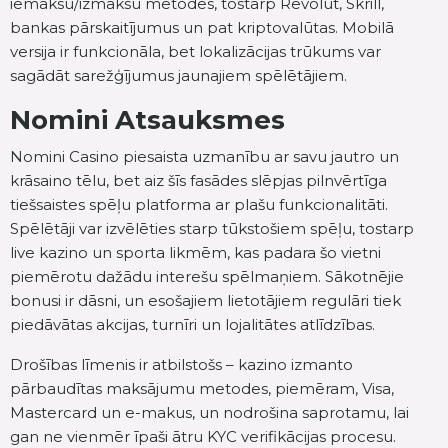
iemaksu/izmaksu metodes, tostarp Revolut, Skrill,
bankas pārskaitījumus un pat kriptovalūtas. Mobilā
versija ir funkcionāla, bet lokalizācijas trūkums var
sagādāt sarežģījumus jaunajiem spēlētājiem.
Nomini Atsauksmes
Nomini Casino piesaista uzmanību ar savu jautro un
krāsaino tēlu, bet aiz šīs fasādes slēpjas pilnvērtīga
tiešsaistes spēļu platforma ar plašu funkcionalitāti.
Spēlētāji var izvēlēties starp tūkstošiem spēļu, tostarp
live kazino un sporta likmēm, kas padara šo vietni
piemērotu dažādu interešu spēlmaņiem. Sākotnējie
bonusi ir dāsni, un esošajiem lietotājiem regulāri tiek
piedāvātas akcijas, turnīri un lojalitātes atlīdzības.
Drošības līmenis ir atbilstošs – kazino izmanto
pārbaudītas maksājumu metodes, piemēram, Visa,
Mastercard un e-makus, un nodrošina saprotamu, lai
gan ne vienmēr īpaši ātru KYC verifikācijas procesu.