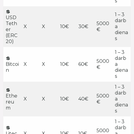
s
💲
1 – 3
USD
darb
Teth
5000
X
X
10€
30€
a
er
€
diena
(ERC
s
20)
1 – 3
💲
darb
5000
Bitcoi
X
X
10€
60€
a
€
n
diena
s
1 – 3
💲
darb
Ethe
5000
X
X
10€
40€
a
reu
€
diena
m
s
1 – 3
💲
darb
5000
Litec
X
X
10€
10€
a