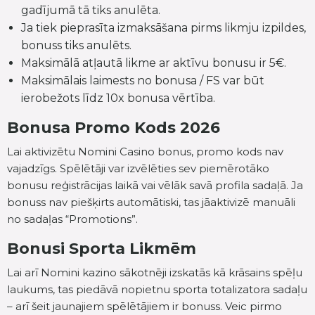
gadījumā tā tiks anulēta.
Ja tiek pieprasīta izmaksāšana pirms likmju izpildes,
bonuss tiks anulēts.
Maksimālā atļautā likme ar aktīvu bonusu ir 5€.
Maksimālais laimests no bonusa / FS var būt
ierobežots līdz 10x bonusa vērtība.
Bonusa Promo Kods 2026
Lai aktivizētu Nomini Casino bonus, promo kods nav
vajadzīgs. Spēlētāji var izvēlēties sev piemērotāko
bonusu reģistrācijas laikā vai vēlāk savā profila sadaļā. Ja
bonuss nav piešķirts automātiski, tas jāaktivizē manuāli
no sadaļas “Promotions”.
Bonusi Sporta Likmēm
Lai arī Nomini kazino sākotnēji izskatās kā krāsains spēļu
laukums, tas piedāvā nopietnu sporta totalizatora sadaļu
– arī šeit jaunajiem spēlētājiem ir bonuss. Veic pirmo