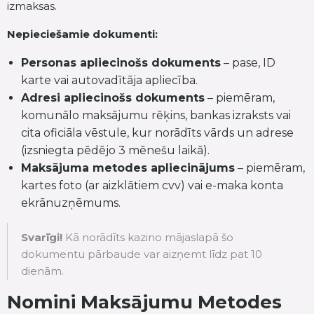
izmaksas.
Nepieciešamie dokumenti:
Personas apliecinošs dokuments
– pase, ID
karte vai autovadītāja apliecība.
Adresi apliecinošs dokuments
– piemēram,
komunālo maksājumu rēķins, bankas izraksts vai
cita oficiāla vēstule, kur norādīts vārds un adrese
(izsniegta pēdējo 3 mēnešu laikā).
Maksājuma metodes apliecinājums
– piemēram,
kartes foto (ar aizklātiem cvv) vai e-maka konta
ekrānuzņēmums.
Svarīgi!
Kā norādīts kazino mājaslapā šo
dokumentu pārbaude var aizņemt līdz pat 10
dienām.
Nomini Maksājumu Metodes