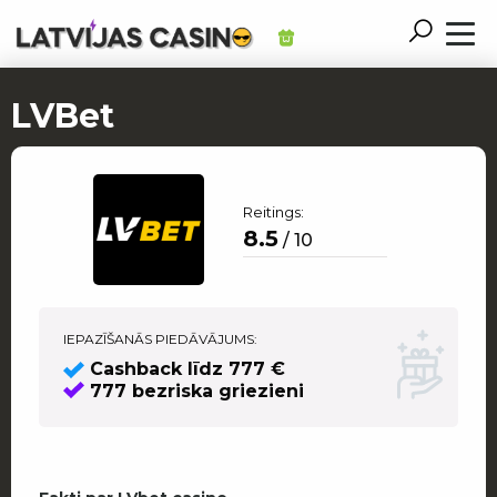
LVBet
Reitings:
8.5
/ 10
IEPAZĪŠANĀS PIEDĀVĀJUMS:
Cashback līdz 777 €
777 bezriska griezieni