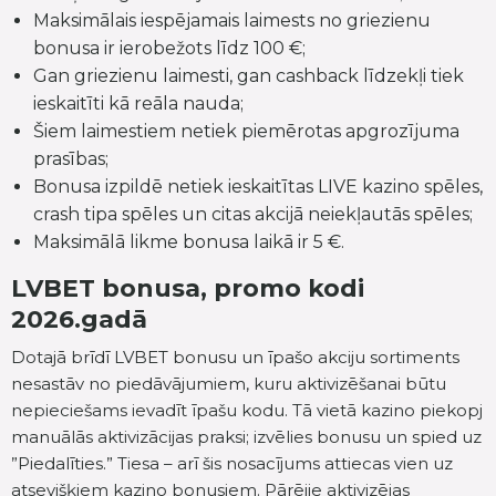
Maksimālais iespējamais laimests no griezienu
bonusa ir ierobežots līdz 100 €;
Gan griezienu laimesti, gan cashback līdzekļi tiek
ieskaitīti kā reāla nauda;
Šiem laimestiem netiek piemērotas apgrozījuma
prasības;
Bonusa izpildē netiek ieskaitītas LIVE kazino spēles,
crash tipa spēles un citas akcijā neiekļautās spēles;
Maksimālā likme bonusa laikā ir 5 €.
LVBET bonusa, promo kodi
2026.gadā
Dotajā brīdī LVBET bonusu un īpašo akciju sortiments
nesastāv no piedāvājumiem, kuru aktivizēšanai būtu
nepieciešams ievadīt īpašu kodu. Tā vietā kazino piekopj
manuālās aktivizācijas praksi; izvēlies bonusu un spied uz
”Piedalīties.” Tiesa – arī šis nosacījums attiecas vien uz
atsevišķiem kazino bonusiem. Pārējie aktivizējas