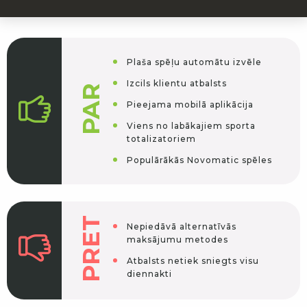
Nolimit City
Leander
Synot
Ezugi
Push Gaming
Raw Gaming
Plaša spēļu automātu izvēle
TVBET
Thunderkick
Izcils klientu atbalsts
PAR
Fantasma Games
Play'n GO
Pieejama mobilā aplikācija
Wizard Games
BF Games
Viens no labākajiem sporta
totalizatoriem
Spinberry
Populārākās Novomatic spēles
PRET
Nepiedāvā alternatīvās
maksājumu metodes
Atbalsts netiek sniegts visu
diennakti