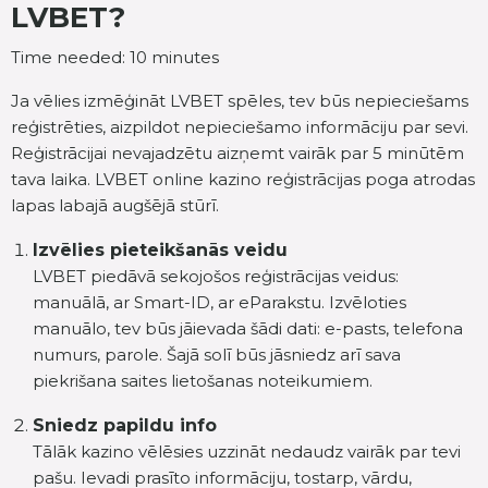
LVBET?
Time needed:
10 minutes
Ja vēlies izmēģināt LVBET spēles, tev būs nepieciešams
reģistrēties, aizpildot nepieciešamo informāciju par sevi.
Reģistrācijai nevajadzētu aizņemt vairāk par 5 minūtēm
tava laika. LVBET online kazino reģistrācijas poga atrodas
lapas labajā augšējā stūrī.
Izvēlies pieteikšanās veidu
LVBET piedāvā sekojošos reģistrācijas veidus:
manuālā, ar Smart-ID, ar eParakstu. Izvēloties
manuālo, tev būs jāievada šādi dati: e-pasts, telefona
numurs, parole. Šajā solī būs jāsniedz arī sava
piekrišana saites lietošanas noteikumiem.
Sniedz papildu info
Tālāk kazino vēlēsies uzzināt nedaudz vairāk par tevi
pašu. Ievadi prasīto informāciju, tostarp, vārdu,