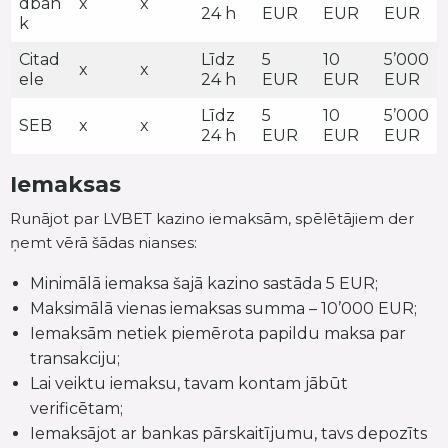
dban
x
x
24 h
EUR
EUR
EUR
k
Citad
Līdz
5
10
5’000
x
x
ele
24 h
EUR
EUR
EUR
Līdz
5
10
5’000
SEB
x
x
24 h
EUR
EUR
EUR
Iemaksas
Runājot par LVBET kazino iemaksām, spēlētājiem der
ņemt vērā šādas nianses:
Minimālā iemaksa šajā kazino sastāda 5 EUR;
Maksimālā vienas iemaksas summa – 10’000 EUR;
Iemaksām netiek piemērota papildu maksa par
transakciju;
Lai veiktu iemaksu, tavam kontam jābūt
verificētam;
Iemaksājot ar bankas pārskaitījumu, tavs depozīts