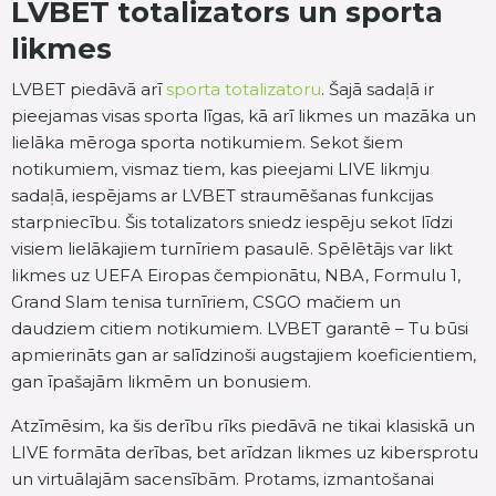
LVBET totalizators un sporta
likmes
LVBET piedāvā arī
sporta totalizatoru
. Šajā sadaļā ir
pieejamas visas sporta līgas, kā arī likmes un mazāka un
lielāka mēroga sporta notikumiem. Sekot šiem
notikumiem, vismaz tiem, kas pieejami LIVE likmju
sadaļā, iespējams ar LVBET straumēšanas funkcijas
starpniecību. Šis totalizators sniedz iespēju sekot līdzi
visiem lielākajiem turnīriem pasaulē. Spēlētājs var likt
likmes uz UEFA Eiropas čempionātu, NBA, Formulu 1,
Grand Slam tenisa turnīriem, CSGO mačiem un
daudziem citiem notikumiem. LVBET garantē – Tu būsi
apmierināts gan ar salīdzinoši augstajiem koeficientiem,
gan īpašajām likmēm un bonusiem.
Atzīmēsim, ka šis derību rīks piedāvā ne tikai klasiskā un
LIVE formāta derības, bet arīdzan likmes uz kibersprotu
un virtuālajām sacensībām. Protams, izmantošanai