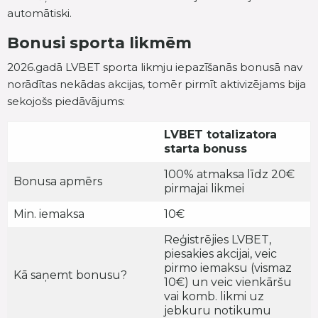
automātiski.
Bonusi sporta likmēm
2026.gadā LVBET sporta likmju iepazīšanās bonusā nav
norādītas nekādas akcijas, tomēr pirmīt aktivizējams bija
sekojošs piedāvājums:
LVBET totalizatora
starta bonuss
100% atmaksa līdz 20€
Bonusa apmērs
pirmajai likmei
Min. iemaksa
10€
Reģistrējies LVBET,
piesakies akcijai, veic
pirmo iemaksu (vismaz
Kā saņemt bonusu?
10€) un veic vienkāršu
vai komb. likmi uz
jebkuru notikumu