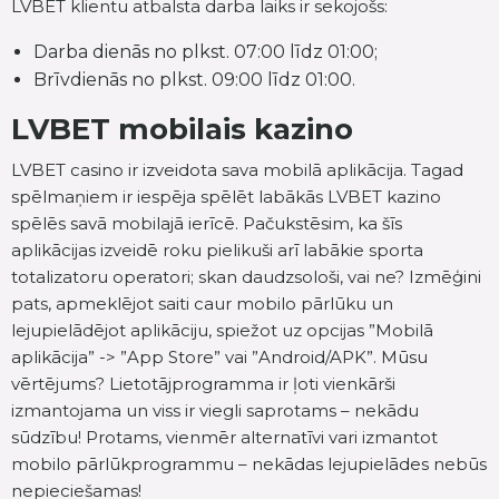
LVBET klientu atbalsta darba laiks ir sekojošs:
Darba dienās no plkst. 07:00 līdz 01:00;
Brīvdienās no plkst. 09:00 līdz 01:00.
LVBET mobilais kazino
LVBET casino ir izveidota sava mobilā aplikācija. Tagad
spēlmaņiem ir iespēja spēlēt labākās LVBET kazino
spēlēs savā mobilajā ierīcē. Pačukstēsim, ka šīs
aplikācijas izveidē roku pielikuši arī labākie sporta
totalizatoru operatori; skan daudzsološi, vai ne? Izmēģini
pats, apmeklējot saiti caur mobilo pārlūku un
lejupielādējot aplikāciju, spiežot uz opcijas ”Mobilā
aplikācija” -> ”App Store” vai ”Android/APK”. Mūsu
vērtējums? Lietotājprogramma ir ļoti vienkārši
izmantojama un viss ir viegli saprotams – nekādu
sūdzību! Protams, vienmēr alternatīvi vari izmantot
mobilo pārlūkprogrammu – nekādas lejupielādes nebūs
nepieciešamas!