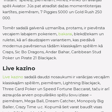
spēli Aviator. Jūs pat atradīsit dažas momentloterijas
kartītes, piemēram, 7 Piggies 5000 un Gold Rush 250
000.
Tomēr sadaļā galvenā uzmanība, protams, ir pievērsta
vecajiem labajiem pokeriem,
bakarai
, blekdžekam un
ruletei, kā arī daudzajiem variantiem, kas piedāvā
modernus pavērsienus tādām klasiskajām spēlēm kā
Craps, Sic Bo Dragons, Andar Bahar, Caribbean Stud
Poker un Pirate 21 Blackjack.
Live kazino
Live kazino
sadaļā daudzi nosaukumi ir variācijas vecajām
klasiskajām spēlēm, piemēram, Lightning Blackjack,
Three Card Poker un Speed ​​Fortune Baccarat, taču ir arī
aizraujoša arvien populārāko spēļu šovu izlase –
piemēram, Mega Ball, Dream Catcher, Monopoly Big
Baller, Crazy Time u.c. Kopumā šeit varat baudīt visas