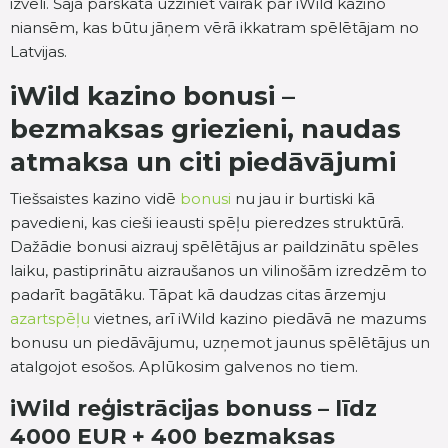
izvēli. Šajā pārskatā uzziniet vairāk par iWild kazino
niansēm, kas būtu jāņem vērā ikkatram spēlētājam no
Latvijas.
iWild kazino bonusi –
bezmaksas griezieni, naudas
atmaksa un citi piedāvājumi
Tiešsaistes kazino vidē
bonusi
nu jau ir burtiski kā
pavedieni, kas cieši ieausti spēļu pieredzes struktūrā.
Dažādie bonusi aizrauj spēlētājus ar paildzinātu spēles
laiku, pastiprinātu aizraušanos un vilinošām izredzēm to
padarīt bagātāku. Tāpat kā daudzas citas ārzemju
azartspēļu
vietnes, arī iWild kazino piedāvā ne mazums
bonusu un piedāvājumu, uzņemot jaunus spēlētājus un
atalgojot esošos. Aplūkosim galvenos no tiem.
iWild reģistrācijas bonuss – līdz
4000 EUR + 400 bezmaksas