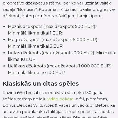
progresīvo džekpotu sistēmu, par ko var uzzināt vairāk
sadaļā ”Bonuses”. Kopumā ir 4 dažādi lokālie progresīvie
džekpoti, katrs piemērots atšķirīgam likmju tipam:
Mazais džekpots (max džekpots 500 EUR):
Minimālā likme tikai 1 EUR;
Mega džekpots (max džekpots 5 000 EUR):
Minimālā likme tikai 5 EUR;
Lielais džekpots (max džekpots 000 EUR): Minimālā
likme 10 EUR;
Lielākais džekpots (max džekpots 1 000 000 EUR):
Minimālā likme no 100 EUR.
Klasiskās un citas spēles
Kazino iWild vestibils piedāvā vairāk nekā 150 galda
spēles, tostarp nelielu
video pokera
izvēli, piemēram,
Bonus Deuces Wild, Aces & Faces un Jacks or Better, kā
arī arvien populārākās tūlītējās laimes spēles (tā sauktās
‘’instant’’ spēles), piemēram, Mines, Plinko un avārijas