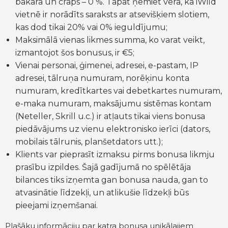
bakara un craps – 0 %. Tāpat ņemiet vērā, ka iWild
vietnē ir norādīts saraksts ar atsevišķiem slotiem,
kas dod tikai 20% vai 0% ieguldījumu;
Maksimālā vienas likmes summa, ko varat veikt,
izmantojot šos bonusus, ir €5;
Vienai personai, ģimenei, adresei, e-pastam, IP
adresei, tālruņa numuram, norēķinu konta
numuram, kredītkartes vai debetkartes numuram,
e-maka numuram, maksājumu sistēmas kontam
(Neteller, Skrill u.c.) ir atļauts tikai viens bonusa
piedāvājums uz vienu elektronisko ierīci (dators,
mobilais tālrunis, planšetdators utt.);
Klients var pieprasīt izmaksu pirms bonusa likmju
prasību izpildes. Šajā gadījumā no spēlētāja
bilances tiks izņemta gan bonusa nauda, ​​gan to
atvasinātie līdzekļi, un atlikušie līdzekļi būs
pieejami izņemšanai.
Plašāku informāciju par katra bonusa unikālajiem