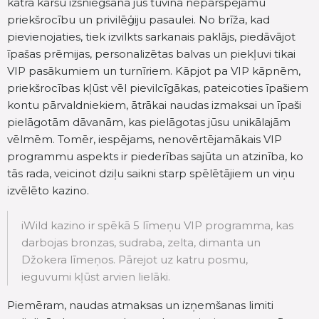
katra kāršu izsniegšana jūs tuvina nepārspējamu
priekšrocību un privilēģiju pasaulei. No brīža, kad
pievienojaties, tiek izvilkts sarkanais paklājs, piedāvājot
īpašas prēmijas, personalizētas balvas un piekļuvi tikai
VIP pasākumiem un turnīriem. Kāpjot pa VIP kāpnēm,
priekšrocības kļūst vēl pievilcīgākas, pateicoties īpašiem
kontu pārvaldniekiem, ātrākai naudas izmaksai un īpaši
pielāgotām dāvanām, kas pielāgotas jūsu unikālajām
vēlmēm. Tomēr, iespējams, nenovērtējamākais VIP
programmu aspekts ir piederības sajūta un atzinība, ko
tās rada, veicinot dziļu saikni starp spēlētājiem un viņu
izvēlēto kazino.
iWild kazino ir spēkā 5 līmeņu VIP programma, kas
darbojas bronzas, sudraba, zelta, dimanta un
Džokera līmeņos. Pārejot uz katru posmu,
ieguvumi kļūst arvien lielāki.
Piemēram, naudas atmaksas un izņemšanas limiti