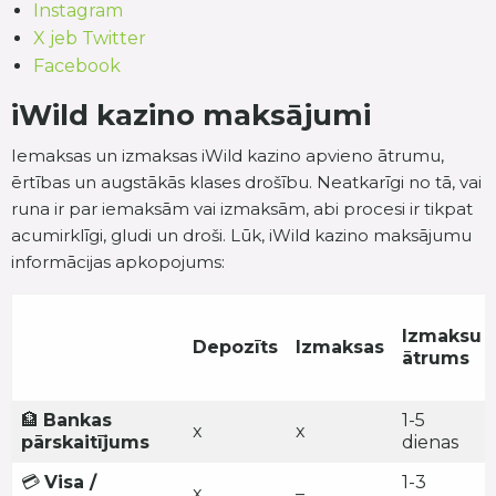
Instagram
X jeb Twitter
Facebook
iWild kazino maksājumi
Iemaksas un izmaksas iWild kazino apvieno ātrumu,
ērtības un augstākās klases drošību. Neatkarīgi no tā, vai
runa ir par iemaksām vai izmaksām, abi procesi ir tikpat
acumirklīgi, gludi un droši. Lūk, iWild kazino maksājumu
informācijas apkopojums:
Izmaksu
Depozīts
Izmaksas
ātrums
🏦
Bankas
1-5
x
x
pārskaitījums
dienas
💳
Visa /
1-3
x
–