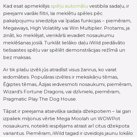
Kad esat apmeklējis
spēļu automātu
vestibila sadaļu, ir
pieejami vairāki filtri, lai meklētu spēles pēc
pakalpojumu sniedzēja vai īpašas funkcijas – piemēram,
Megaways, High Volatility vai Win Multiplier. Protams, ja
zināt, ko meklējat, vienkārši ievadiet nosaukumu
meklēšanas joslā. Turklāt lielāko daļu iWild piedāvāto
tiešsaistes spēļu var spēlēt demonstrācijas režīmā un
bez maksas.
Ar tik plašu izvēli jūs atradīsit visus žanrus, ko varat
iedomāties. Populāras izvēles ir meksikāņu tēmas,
Ēģiptes tēmas, Āzijas iedvesmoti nosaukumi, piemēram,
Wizard’s Fortune Dragons, vai dzīvnieki, piemēram,
Pragmatic Play The Dog House.
Tāpat ir pieejama atsevišķa sadaļa džekpotiem – lai gan
izpaliek miljonus vērtie Mega Moolah un WOWPot
nosaukumi, noteikti iespējams atrast arī citus džekpota
variantus. Piemēram, iWild tagad ir izveidojis jaunu lokālo