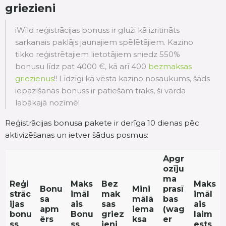
griezieni
iWild reģistrācijas bonuss ir gluži kā izritināts
sarkanais paklājs jaunajiem spēlētājiem. Kazino
tikko reģistrētajiem lietotājiem sniedz 550%
bonusu līdz pat 4000 €, kā arī 400
bezmaksas
griezienus
!! Līdzīgi kā vēsta kazino nosaukums, šāds
iepazīšanās bonuss ir patiešām traks, šī vārda
labākajā nozīmē!
Reģistrācijas bonusa pakete ir derīga 10 dienas pēc
aktivizēšanas un ietver šādus posmus:
Apgr
ozīju
ma
Reģi
Maks
Bez
Maks
Bonu
Mini
prasī
strāc
imāl
mak
imāl
sa
mālā
bas
ijas
ais
sas
ais
apm
iema
(wag
bonu
Bonu
griez
laim
ērs
ksa
er
ss
ss
ieni
ests