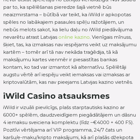
par to, ka spēlēšanas pieredze šajā vietnē būs
neaizmirstama – būtībā var teikt, ka iWild ir apkopotas
spēles no labākajiem pasaules spēļu ražotājiem, un
nebūs melots sakot, ka lielu daļu no iWild piedāvājuma
nevarētu atrast Latvijas
online kazino
. Vienīgais mīnuss,
šķiet, tas, ka izmaksas nav iespējams veikt uz maksājumu
kartēm – tomēr arī tā nav nekāda traģēdija, tā kā
maksājumu kartes vienmēr ir piesaistītas bankas
kontam, ko tad var izmantot kā alternatīvu. Spēlētāji
augstu vērtē arī iespēju veikt iemaksas vai izmaksas ar
kriptovalūtām, kas nav pieejams Latvijas kazino vietnēs.
iWild Casino atsauksmes
iWild ir vizuāli pievilcīgs, plašs starptautisks kazino ar
6000+ spēlēm, daudzveidīgiem piegādātājiem un dāsnu
4 iemaksu sveiciena komplektu (līdz ~€4000 + 400 FS).
Pozitīvi vērtējama arī VIP programma, 24/7 čats un
karšu/e-maku/kripto maksājumi, kā arī plašās džekpota