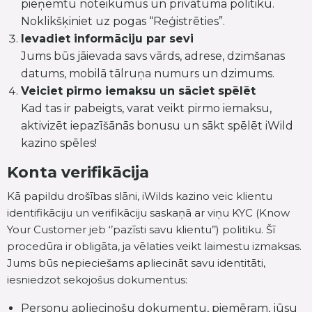
pieņemtu noteikumus un privātuma politiku.
Noklikšķiniet uz pogas “Reģistrēties”.
Ievadiet informāciju par sevi
Jums būs jāievada savs vārds, adrese, dzimšanas
datums, mobilā tālruņa numurs un dzimums.
Veiciet pirmo iemaksu un sāciet spēlēt
Kad tas ir pabeigts, varat veikt pirmo iemaksu,
aktivizēt iepazīšānās bonusu un sākt spēlēt iWild
kazino spēles!
Konta verifikācija
Kā papildu drošības slāni, iWilds kazino veic klientu
identifikāciju un verifikāciju saskaņā ar viņu KYC (Know
Your Customer jeb ‘’pazīsti savu klientu’’) politiku. Šī
procedūra ir obligāta, ja vēlaties veikt laimestu izmaksas.
Jums būs nepieciešams apliecināt savu identitāti,
iesniedzot sekojošus dokumentus:
Personu apliecinošu dokumentu, piemēram, jūsu