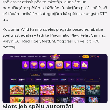
spēles var atlasīt pēc to ražotāja, jaunajām un
populārajām spēlēm, dažādām funkcijām pašā spēlē, kā
arī tādām unikālām kategorijām kā spēles ar augstu RTP
u.c.
Kopumā iWild kazino spēles piegādā pasaules labākie
spēļu izstrādātāji – tādi kā Pragmatic Play, Relax Gaming,
Play’n GO, Red Tiger, NetEnt, Yggdrasil un vēl citi ~70
ražotāji.
Slots jeb spēļu automāti