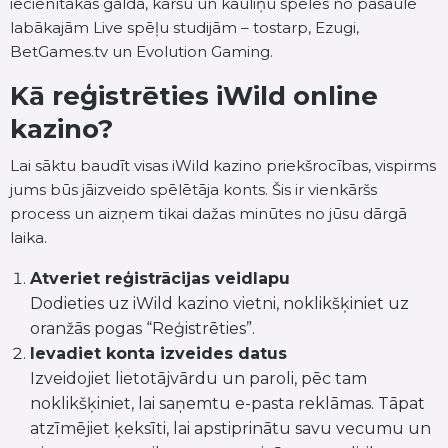
iecienītākās galda, kāršu un kauliņu spēles no pasaulē
labākajām Live spēļu studijām – tostarp, Ezugi,
BetGames.tv un Evolution Gaming.
Kā reģistrēties iWild online
kazino?
Lai sāktu baudīt visas iWild kazino priekšrocības, vispirms
jums būs jāizveido spēlētāja konts. Šis ir vienkāršs
process un aizņem tikai dažas minūtes no jūsu dārgā
laika.
Atveriet reģistrācijas veidlapu
Dodieties uz iWild kazino vietni, noklikšķiniet uz
oranžās pogas “Reģistrēties”.
Ievadiet konta izveides datus
Izveidojiet lietotājvārdu un paroli, pēc tam
noklikšķiniet, lai saņemtu e-pasta reklāmas. Tāpat
atzīmējiet ķeksīti, lai apstiprinātu savu vecumu un