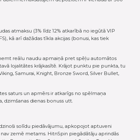
audas atmaksu (3% līdz 12% atkarībā no iegūtā VIP
, kā arī dažādas tīkla akcijas (bonusi, kas tiek
 saņemt reālu naudu apmaiņā pret spēļu automātos
tavā lojalitātes krājkasītē. Krājot punktu pie punkta, tu
Viking, Samurai, Knight, Bronze Sword, Silver Bullet,
tes saturs un apmērs ir atkarīgs no spēlmaņa
, dzimšanas dienas bonuss utt.
līdzinoši solīdu piedāvājumu, apkopojot aptuveni
ūt nav zemē metams. HitnSpin piegādātāju aprindās