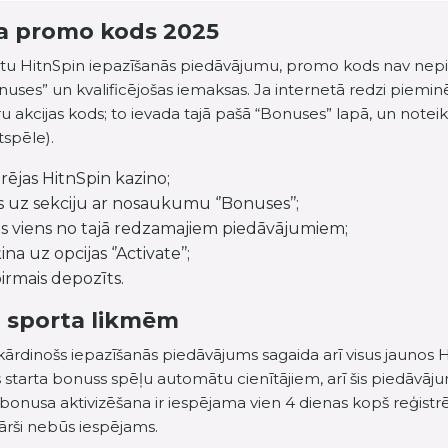
a promo kods 2025
zētu HitnSpin iepazīšanās piedāvājumu, promo kods nav nepi
nuses” un kvalificējošas iemaksas. Ja internetā redzi piemin
ru akcijas kods; to ievada tajā pašā “Bonuses” lapā, un note
tspēle).
trējas HitnSpin kazino;
 uz sekciju ar nosaukumu ‘’Bonuses’’;
as viens no tajā redzamajiem piedāvājumiem;
ina uz opcijas ‘’Activate’’;
pirmais depozīts.
 sporta likmēm
kārdinošs iepazīšanās piedāvājums sagaida arī visus jaunos Hit
is starta bonuss spēļu automātu cienītājiem, arī šis piedāvāj
ī bonusa aktivizēšana ir iespējama vien 4 dienas kopš reģistr
kārši nebūs iespējams.