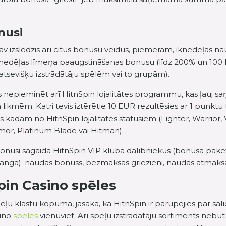
nusi
av izslēdzis arī citus bonusu veidus, piemēram, iknedēļas n
iknedēļas līmeņa paaugstināšanas bonusu (līdz 200% un 100 FS)
atsevišķu izstrādātāju spēlēm vai to grupām).
 nepieminēt arī HitnSpin lojalitātes programmu, kas ļauj
 likmēm. Katri tevis iztērētie 10 EUR rezultēsies ar 1 punktu 
es kādam no HitnSpin lojalitātes statusiem (Fighter, Warrior, 
or, Platinum Blade vai Hitman).
bonusi sagaida HitnSpin VIP kluba dalībniekus (bonusa pake
ranga): naudas bonuss, bezmaksas griezieni, naudas atmaksa
pin Casino spēles
pēļu klāstu kopumā, jāsaka, ka HitnSpin ir parūpējies par sa
zino
spēles
vienuviet. Arī spēļu izstrādātāju sortiments neb