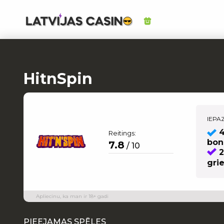
HitnSpin
IEPA
4
Reitings:
bon
7.8
/ 10
2
gri
Apliecinu, ka man ir 18+ gadi
PIEEJAMAS SPĒLES