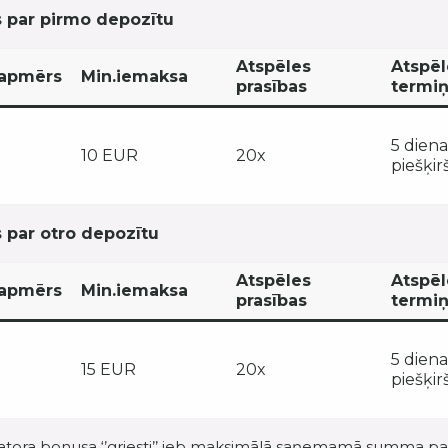
 par pirmo depozītu
Atspēles
Atspēl
 apmērs
Min.iemaksa
prasības
termi
5 dien
10 EUR
20x
piešķir
 par otro depozītu
Atspēles
Atspēl
 apmērs
Min.iemaksa
prasības
termi
5 dien
15 EUR
20x
piešķir
izatora bonusa ‘’griesti’’ jeb maksimālā saņemamā summa p