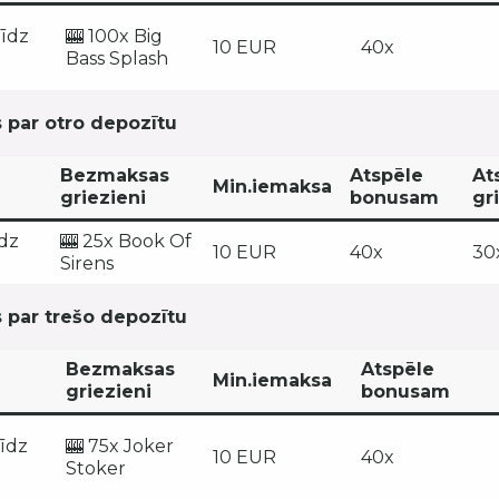
High 5 Games
Gamefish Global
līdz
🎰 100x Big
King Show Games
10 EUR
InOut
40x
Bass Splash
Vibra Gaming
Bragg
Mobilots
Arcadem
 par otro depozītu
Zitro
Indigo Magic
Bezmaksas
Atspēle
At
Min.iemaksa
TaDa Gaming
griezieni
bonusam
gr
īdz
🎰 25x Book Of
10 EUR
40x
30
Sirens
 par trešo depozītu
Bezmaksas
Atspēle
Min.iemaksa
griezieni
bonusam
līdz
🎰 75x Joker
10 EUR
40x
Stoker