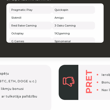
Pragmatic Play
Quickspin
Slotmill
Amigo
Red Rake Gaming
3 Oaks Gaming
Octoplay
1X2gaming
G Games
Spinomenal
Betsoft
Hacksaw Gaming
Pragmatic Live
Amusnet Interactive
CT Gaming
ELK Studios
PRET
Tom Horn Gaming
Wazdan
 spēļu
Iero
Playson
Merkur Gaming
(BTC, ETH, DOGE u.c.)
Bonu
Relax Gaming
AvatarUX
 likmju bonusi
Nav l
 ar tulkotāja palīdzību
PG Soft
Gaming Corps
Fugaso
Onlyplay