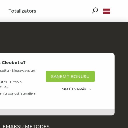
Totalizators
s Cleobetra?
o spēļu - Megaways un
SAŅEMT BONUSU
tas - Bitcoin,
r u.c.
SKATĪT VAIRĀK
kmju bonusi jaunajiem
IEMAKSU METODES