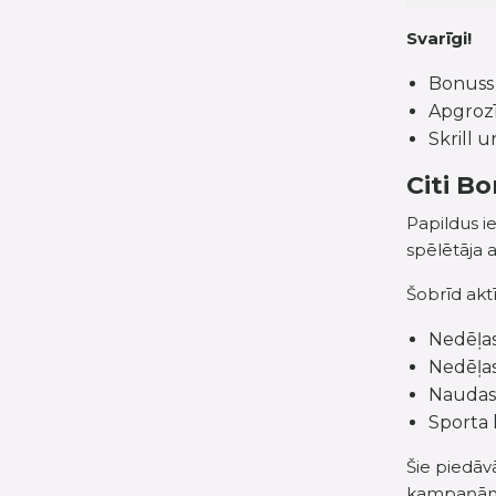
Svarīgi!
Bonuss 
Apgrozī
Skrill 
Citi Bo
Papildus i
spēlētāja a
Šobrīd aktī
Nedēļas
Nedēļas
Naudas 
Sporta 
Šie piedāvā
kampaņā