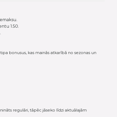
 iemaksu.
entu 1.50.
.
tipa bonusus, kas mainās atkarībā no sezonas un
unināts regulāri, tāpēc jāseko līdzi aktuālajām