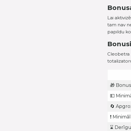
Bonus
Lai aktiviz
tam nav ne
papildu kod
Bonusi
Cleobetra 
totalizator
🎁 Bonus
💵 Minim
🔄 Apgro
❗️ Minimā
⌛️ Derīg