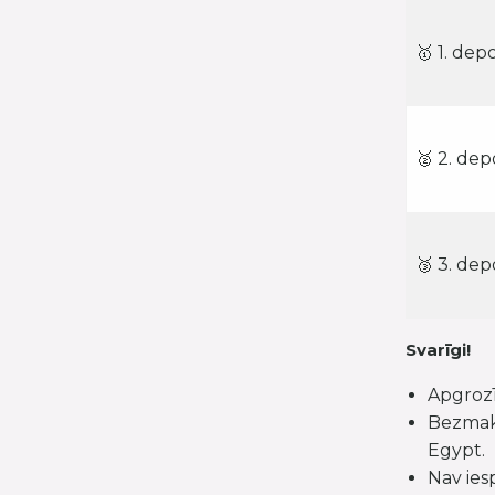
🥇 1. dep
🥈 2. dep
🥉 3. dep
Svarīgi!
Apgrozī
Bezmaks
Egypt.
Nav ies