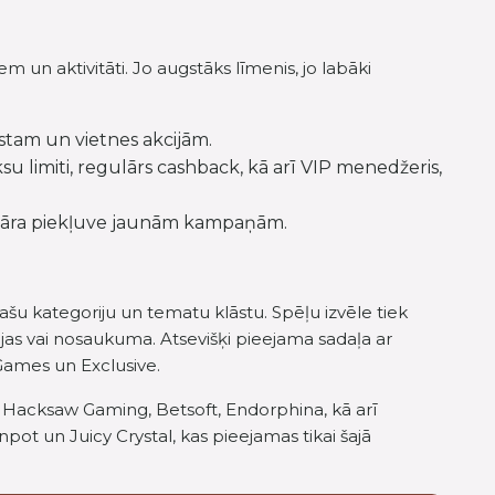
 un aktivitāti. Jo augstāks līmenis, jo labāki
stam un vietnes akcijām.
u limiti, regulārs cashback, kā arī VIP menedžeris,
oritāra piekļuve jaunām kampaņām.
šu kategoriju un tematu klāstu. Spēļu izvēle tiek
orijas vai nosaukuma. Atsevišķi pieejama sadaļa ar
Games un Exclusive.
, Hacksaw Gaming, Betsoft, Endorphina, kā arī
ot un Juicy Crystal, kas pieejamas tikai šajā