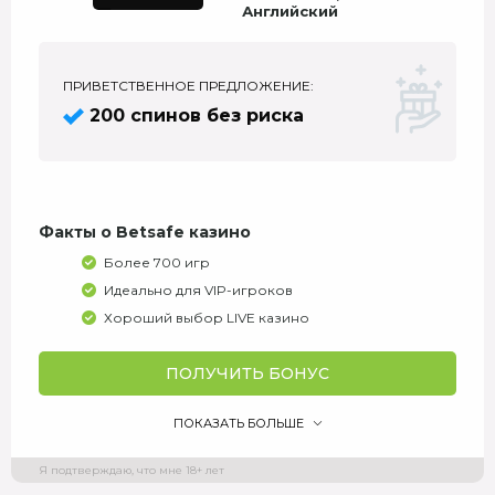
Английский
ПРИВЕТСТВЕННОЕ ПРЕДЛОЖЕНИЕ:
200 спинов без риска
Факты о Betsafe казино
Более 700 игр
Идеально для VIP-игроков
Хороший выбор LIVE казино
ПОЛУЧИТЬ БОНУС
ПОКАЗАТЬ БОЛЬШЕ
Я подтверждаю, что мне 18+ лет