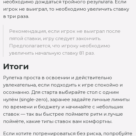
необходимо дождаться тройного результата. Если
игрок не выиграл, то необходимо увеличить ставку
в три раза.
Рекомендация, если игрок не выиграл после
пятой ставки, игру следует закончить.
Предполагается, что игроку необходимо
увеличить начальную ставку 81 раз.
Итоги
Рулетка проста в освоении и действительно
увлекательна, если подходить к игре спокойно и
осознанно. Для старта выбирайте стол с одним
нулём (single-zero), заранее задайте личные лимиты
по времени и бюджету и начинайте с небольших
ставок — так вы быстрее поймаете ритм и лучше
поймёте, какие типы ставок вам комфортны.
Если хотите потренироваться без риска, попробуйте