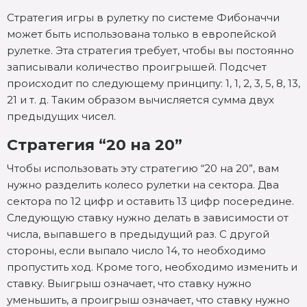
Стратегия игры в рулетку по системе Фибоначчи
может быть использована только в европейской
рулетке. Эта стратегия требует, чтобы вы постоянно
записывали количество проигрышей. Подсчет
происходит по следующему принципу: 1, 1, 2, 3, 5, 8, 13,
21 и т. д. Таким образом вычисляется сумма двух
предыдущих чисел.
Стратегия “20 на 20”
Чтобы использовать эту стратегию “20 на 20”, вам
нужно разделить колесо рулетки на сектора. Два
сектора по 12 цифр и оставить 13 цифр посередине.
Следующую ставку нужно делать в зависимости от
числа, выпавшего в предыдущий раз. С другой
стороны, если выпало число 14, то необходимо
пропустить ход. Кроме того, необходимо изменить и
ставку. Выигрыш означает, что ставку нужно
уменьшить, а проигрыш означает, что ставку нужно