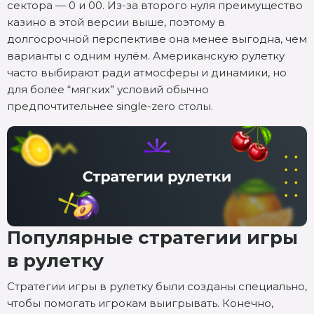
сектора — 0 и 00. Из-за второго нуля преимущество
казино в этой версии выше, поэтому в
долгосрочной перспективе она менее выгодна, чем
варианты с одним нулём. Американскую рулетку
часто выбирают ради атмосферы и динамики, но
для более “мягких” условий обычно
предпочтительнее single-zero столы.
Популярные стратегии игры
в рулетку
Стратегии игры в рулетку были созданы специально,
чтобы помогать игрокам выигрывать. Конечно,