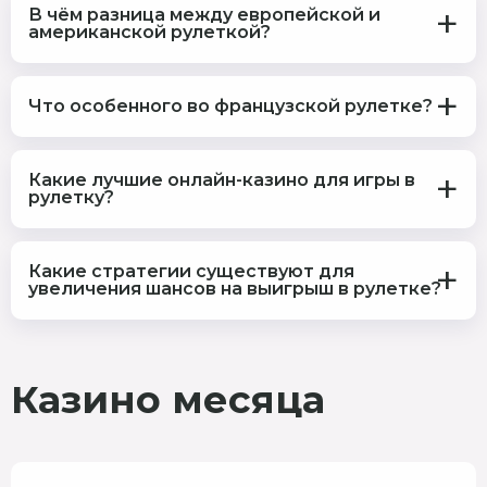
В чём разница между европейской и
американской рулеткой?
Что особенного во французской рулетке?
Какие лучшие онлайн-казино для игры в
рулетку?
Какие стратегии существуют для
увеличения шансов на выигрыш в рулетке?
Казино месяца