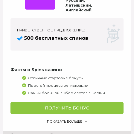
Русский,
Латышский,
Английский
ПРИВЕТСТВЕННОЕ ПРЕДЛОЖЕНИЕ:
500 бесплатных спинов
Факты о Spins казино
Отличные стартовые бонусы
Простой процесс регистрации
Самый большой выбор слотов в Балтии
ПОЛУЧИТЬ БОНУС
ПОКАЗАТЬ БОЛЬШЕ