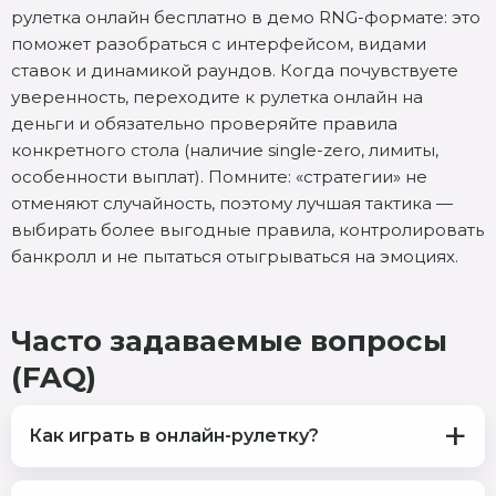
рулетка онлайн бесплатно в демо RNG-формате: это
поможет разобраться с интерфейсом, видами
ставок и динамикой раундов. Когда почувствуете
уверенность, переходите к рулетка онлайн на
деньги и обязательно проверяйте правила
конкретного стола (наличие single-zero, лимиты,
особенности выплат). Помните: «стратегии» не
отменяют случайность, поэтому лучшая тактика —
выбирать более выгодные правила, контролировать
банкролл и не пытаться отыгрываться на эмоциях.
Часто задаваемые вопросы
(FAQ)
Как играть в онлайн-рулетку?