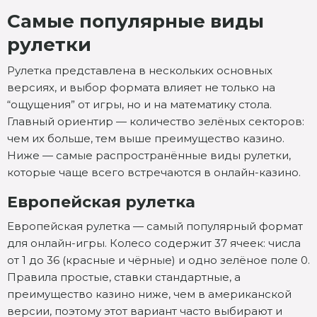
Самые популярные виды
рулетки
Рулетка представлена в нескольких основных
версиях, и выбор формата влияет не только на
“ощущения” от игры, но и на математику стола.
Главный ориентир — количество зелёных секторов:
чем их больше, тем выше преимущество казино.
Ниже — самые распространённые виды рулетки,
которые чаще всего встречаются в онлайн-казино.
Европейская рулетка
Европейская рулетка — самый популярный формат
для онлайн-игры. Колесо содержит 37 ячеек: числа
от 1 до 36 (красные и чёрные) и одно зелёное поле 0.
Правила простые, ставки стандартные, а
преимущество казино ниже, чем в американской
версии, поэтому этот вариант часто выбирают и