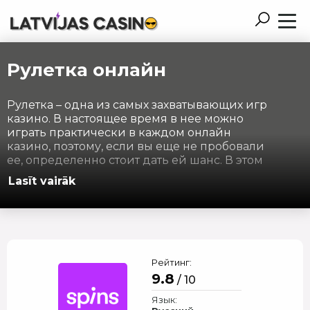
Рулетка онлайн
Рулетка – одна из самых захватывающих игр
казино. В настоящее время в нее можно
играть практически в каждом онлайн
казино, поэтому, если вы еще не пробовали
ее, определенно стоит дать ей шанс. В этом
разделе мы рассмотрим, что такое рулетка на
Lasīt vairāk
самом деле, как играть в рулетку, а также
какие онлайн казино выбрать, если ваша
цель – сыграть в рулетку. Мы уверены, что
после прочтения этой статьи у вас появится
понимание того, как на самом деле играть в
онлайн рулетку, и подходит ли она вам. Мы
Рейтинг:
собрали
лучшие онлайн казино
, где можно
9.8
/ 10
играть в рулетку в любое время суток!
Язык: