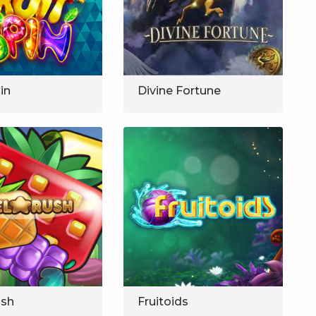
in
Divine Fortune
ush
Fruitoids