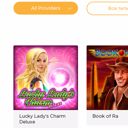
All Providers
Все тип
Lucky Lady’s Charm
Book of Ra
Deluxe