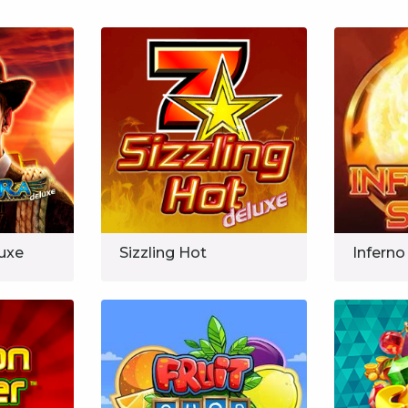
uxe
Sizzling Hot
Inferno