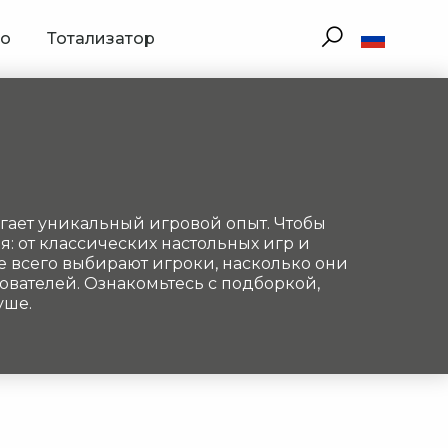
но
Тотализатор
агает уникальный игровой опыт. Чтобы
: от классических настольных игр и
 всего выбирают игроки, насколько они
ователей. Ознакомьтесь с подборкой,
уше.