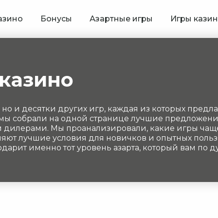
азино
Бонусы
Азартные игры
Игры кази
 казино
 но и десятки других игр, каждая из которых предл
 мы собрали на одной странице лучшие предложения
 дилерами. Мы проанализировали, какие игры чаще
ляют лучшие условия для новичков и опытных польз
дарит именно тот уровень азарта, который вам по д