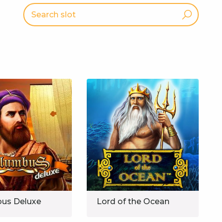
us Deluxe
Lord of the Ocean